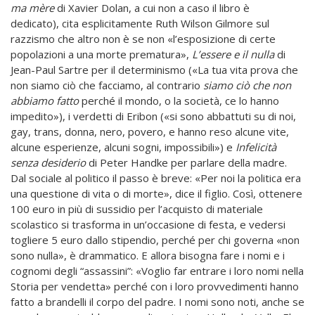
ma mère
di Xavier Dolan, a cui non a caso il libro è
dedicato), cita esplicitamente Ruth Wilson Gilmore sul
razzismo che altro non è se non «l’esposizione di certe
popolazioni a una morte prematura»,
L’essere e il nulla
di
Jean-Paul Sartre per il determinismo («La tua vita prova che
non siamo ciò che facciamo, al contrario
siamo ciò che non
abbiamo fatto
perché il mondo, o la società, ce lo hanno
impedito»), i verdetti di Eribon («si sono abbattuti su di noi,
gay, trans, donna, nero, povero, e hanno reso alcune vite,
alcune esperienze, alcuni sogni, impossibili») e
Infelicità
senza desiderio
di Peter Handke per parlare della madre.
Dal sociale al politico il passo è breve: «Per noi la politica era
una questione di vita o di morte», dice il figlio. Così, ottenere
100 euro in più di sussidio per l’acquisto di materiale
scolastico si trasforma in un’occasione di festa, e vedersi
togliere 5 euro dallo stipendio, perché per chi governa «non
sono nulla», è drammatico. E allora bisogna fare i nomi e i
cognomi degli “assassini”: «Voglio far entrare i loro nomi nella
Storia per vendetta» perché con i loro provvedimenti hanno
fatto a brandelli il corpo del padre. I nomi sono noti, anche se