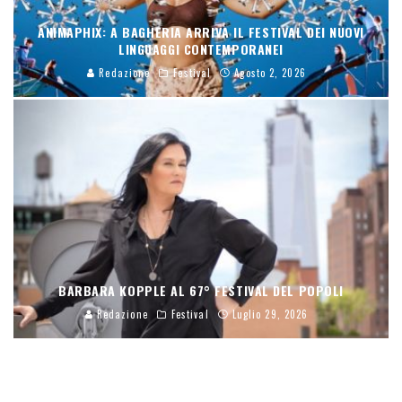
ANIMAPHIX: A BAGHERIA ARRIVA IL FESTIVAL DEI NUOVI
LINGUAGGI CONTEMPORANEI
Redazione
Festival
Agosto 2, 2026
BARBARA KOPPLE AL 67° FESTIVAL DEL POPOLI
Redazione
Festival
Luglio 29, 2026