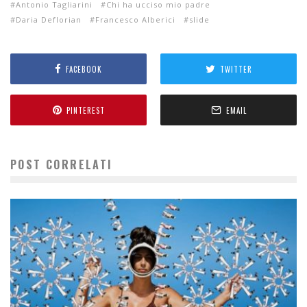
Antonio Tagliarini
Chi ha ucciso mio padre
Daria Deflorian
Francesco Alberici
slide
FACEBOOK
TWITTER
PINTEREST
EMAIL
POST CORRELATI