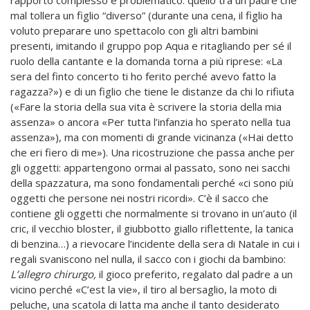
mal tollera un figlio “diverso” (durante una cena, il figlio ha
voluto preparare uno spettacolo con gli altri bambini
presenti, imitando il gruppo pop Aqua e ritagliando per sé il
ruolo della cantante e la domanda torna a più riprese: «La
sera del finto concerto ti ho ferito perché avevo fatto la
ragazza?») e di un figlio che tiene le distanze da chi lo rifiuta
(«Fare la storia della sua vita è scrivere la storia della mia
assenza» o ancora «Per tutta l’infanzia ho sperato nella tua
assenza»), ma con momenti di grande vicinanza («Hai detto
che eri fiero di me»). Una ricostruzione che passa anche per
gli oggetti: appartengono ormai al passato, sono nei sacchi
della spazzatura, ma sono fondamentali perché «ci sono più
oggetti che persone nei nostri ricordi». C’è il sacco che
contiene gli oggetti che normalmente si trovano in un’auto (il
cric, il vecchio bloster, il giubbotto giallo riflettente, la tanica
di benzina…) a rievocare l’incidente della sera di Natale in cui i
regali svaniscono nel nulla, il sacco con i giochi da bambino:
L’allegro chirurgo,
il gioco preferito, regalato dal padre a un
vicino perché «C’est la vie», il tiro al bersaglio, la moto di
peluche, una scatola di latta ma anche il tanto desiderato