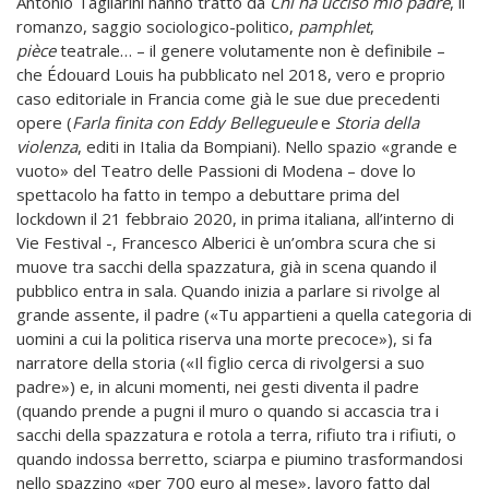
Antonio Tagliarini hanno tratto da
Chi ha ucciso mio padre
, il
romanzo, saggio sociologico-politico,
pamphlet
,
pièce
teatrale… – il genere volutamente non è definibile –
che Édouard Louis ha pubblicato nel 2018, vero e proprio
caso editoriale in Francia come già le sue due precedenti
opere (
Farla finita con Eddy Bellegueule
e
Storia della
violenza
, editi in Italia da Bompiani). Nello spazio «grande e
vuoto» del Teatro delle Passioni di Modena – dove lo
spettacolo ha fatto in tempo a debuttare prima del
lockdown il 21 febbraio 2020, in prima italiana, all’interno di
Vie Festival -, Francesco Alberici è un’ombra scura che si
muove tra sacchi della spazzatura, già in scena quando il
pubblico entra in sala. Quando inizia a parlare si rivolge al
grande assente, il padre («Tu appartieni a quella categoria di
uomini a cui la politica riserva una morte precoce»), si fa
narratore della storia («Il figlio cerca di rivolgersi a suo
padre») e, in alcuni momenti, nei gesti diventa il padre
(quando prende a pugni il muro o quando si accascia tra i
sacchi della spazzatura e rotola a terra, rifiuto tra i rifiuti, o
quando indossa berretto, sciarpa e piumino trasformandosi
nello spazzino «per 700 euro al mese», lavoro fatto dal