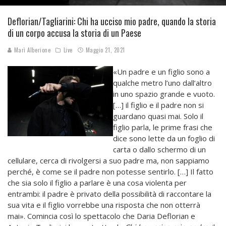
Deflorian/Tagliarini: Chi ha ucciso mio padre, quando la storia
di un corpo accusa la storia di un Paese
Marì Alberione
Live
Maggio 21, 2021
«Un padre e un figlio sono a
qualche metro l’uno dall’altro
in uno spazio grande e vuoto.
[…] il figlio e il padre non si
guardano quasi mai. Solo il
figlio parla, le prime frasi che
dice sono lette da un foglio di
carta o dallo schermo di un
cellulare, cerca di rivolgersi a suo padre ma, non sappiamo
perché, è come se il padre non potesse sentirlo. […] Il fatto
che sia solo il figlio a parlare è una cosa violenta per
entrambi: il padre è privato della possibilità di raccontare la
sua vita e il figlio vorrebbe una risposta che non otterrà
mai». Comincia così lo spettacolo che Daria Deflorian e