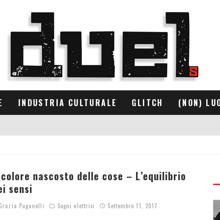
E
INDUSTRIA CULTURALE
GLITCH
(NON) LU
l colore nascosto delle cose – L’equilibrio
ei sensi
razia Paganelli
Sogni elettrici
Settembre 11, 2017