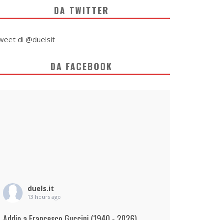
DA TWITTER
weet di @duelsit
DA FACEBOOK
duels.it
13 hours ago
Addio a Francesco Guccini (1940 - 2026)