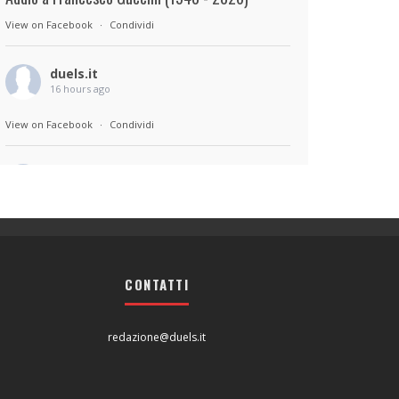
View on Facebook
·
Condividi
duels.it
16 hours ago
View on Facebook
·
Condividi
duels.it
16 hours ago
Sul set di Bad Lieutenant: Tokyo di Takashi
Miike, con Shun Oguri, Lily James , Liv
Morganremake. Remake di Bad Lieutenant di
CONTATTI
Abel Ferrara
View on Facebook
·
Condividi
redazione@duels.it