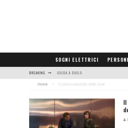
SOGNI ELETTRICI
PERSON
BREAKING
GUIDA A DUELS
Home
CONTRIBUTORS
Il colore nascosto delle cose
I
d
G