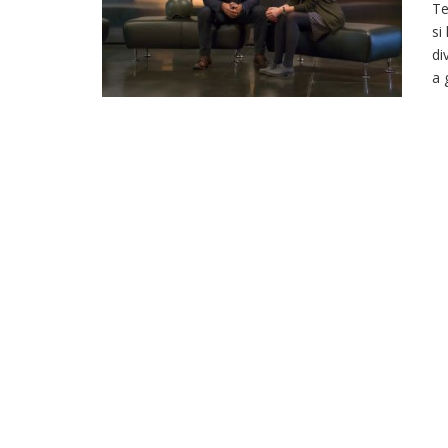
Te
si
di
a 