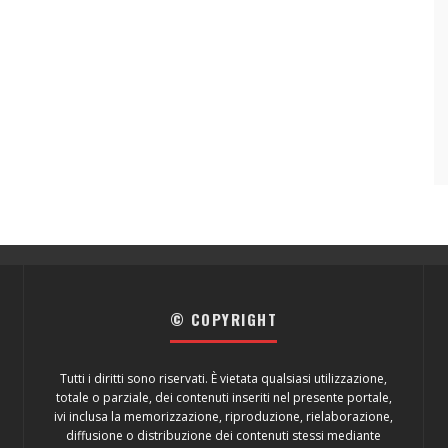
© COPYRIGHT
Tutti i diritti sono riservati. È vietata qualsiasi utilizzazione,
totale o parziale, dei contenuti inseriti nel presente portale,
ivi inclusa la memorizzazione, riproduzione, rielaborazione,
diffusione o distribuzione dei contenuti stessi mediante