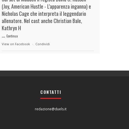
(Joy, American Hustle - L'apparenza inganna) e
Nicholas Cage che interpreta il leggendario
allenatore. Nel cast anche Christian Bale,
Kathryn H
...
Continua
View on Facebook
·
Condividi
duels.it
2 hours ago
View on Facebook
·
Condividi
CONTATTI
duels.it
2 hours ago
View on Facebook
·
Condividi
redazione@duels.it