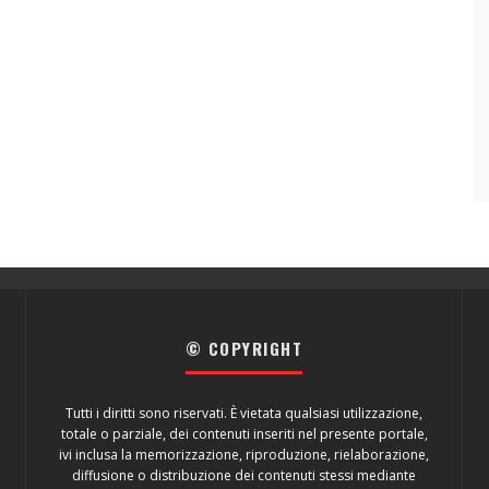
© COPYRIGHT
Tutti i diritti sono riservati. È vietata qualsiasi utilizzazione,
totale o parziale, dei contenuti inseriti nel presente portale,
ivi inclusa la memorizzazione, riproduzione, rielaborazione,
diffusione o distribuzione dei contenuti stessi mediante