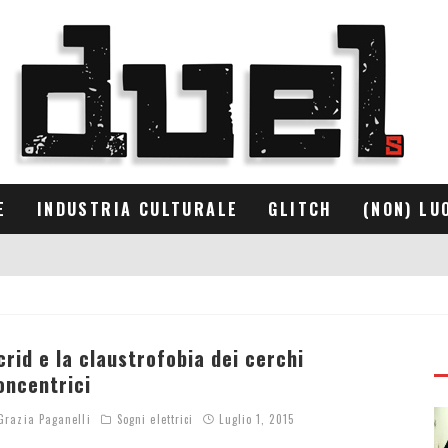
E
INDUSTRIA CULTURALE
GLITCH
(NON) LU
crid e la claustrofobia dei cerchi
oncentrici
razia Paganelli
Sogni elettrici
Luglio 1, 2015