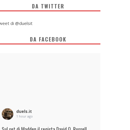
DA TWITTER
weet di @duelsit
DA FACEBOOK
duels.it
1 hour ago
Sul set di Madden il regista David O. Russell