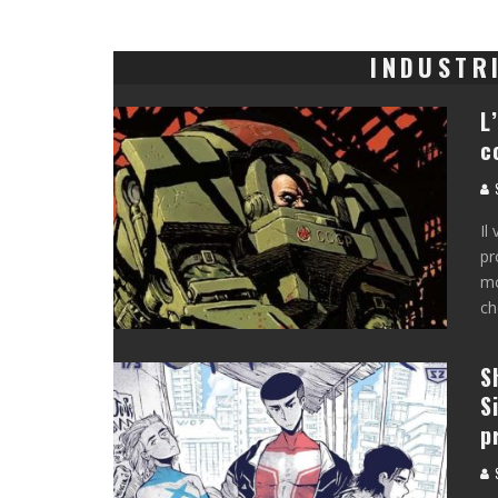
INDUSTR
L
c
S
Il
pr
mo
ch
S
S
p
S