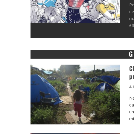
Pe
de
ra
ef
G
C
p
G
Ne
da
un
mi