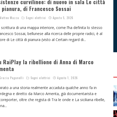
sistenze curvilinee: di nuovo in sala Le città
i pianura, di Francesco Sossai
atteo Mazza
Sogni elettrici
Agosto 5, 2026
 scrittura di una mappa interiore, come l’ha definita lo stesso
ancesco Sossai, bellunese alla ricerca delle proprie radici, è al
ore di Le città di pianura (visto al Certain regard di
...
u RaiPlay la ribellione di Anna di Marco
menta
razia Paganelli
Sogni elettrici
Agosto 1, 2026
pirato a una storia realmente accaduta qualche anno fa in
rdegna e diretto da Marco Amenta, già documentarista e
toreporter, oltre che regista di Tra le onde e La siciliana ribelle,
nna
...