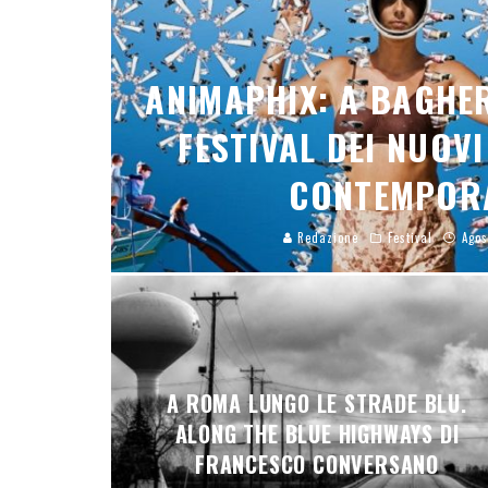
ANIMAPHIX: A BAGHER
FESTIVAL DEI NUOV
CONTEMPOR
Redazione
Festival
Agos
A ROMA LUNGO LE STRADE BLU.
ALONG THE BLUE HIGHWAYS DI
FRANCESCO CONVERSANO