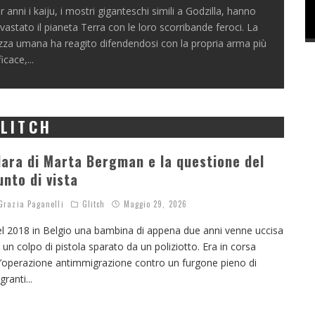
r anni i kaiju, i mostri giganteschi simili a Godzilla, hanno
vastato il pianeta Terra con le loro scorribande feroci. La
zza umana ha reagito difendendosi con la propria arma più
ficace,
...
LITCH
lara di Marta Bergman e la questione del
unto di vista
razia Paganelli
Glitch
Maggio 29, 2026
l 2018 in Belgio una bambina di appena due anni venne uccisa
 un colpo di pistola sparato da un poliziotto. Era in corsa
’operazione antimmigrazione contro un furgone pieno di
granti
...