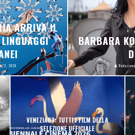
IA ARRIVA IL
I LINGUAGGI
BARBARA KOP
ANEI
D
to 2, 2026
Redazion
VENEZIA83: TUTTI I FILM DELLA
SELEZIONE UFFICIALE