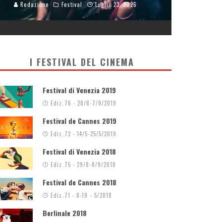
Redazione
Festival
Luglio 23, 2026
I FESTIVAL DEL CINEMA
Festival di Venezia 2019
Ediz.76 - 28/8-7/9/2019
Festival de Cannes 2019
Ediz.72 - 14/5-25/5/2019
Festival di Venezia 2018
Ediz.75 - 29/8-8/9/2018
YERVANT GIANIKIAN: GUA
Festival de Cannes 2018
Ediz.71 - 8-19 - 5/2018
LUNGO, PIÙ IN PROFONDIT
Berlinale 2018