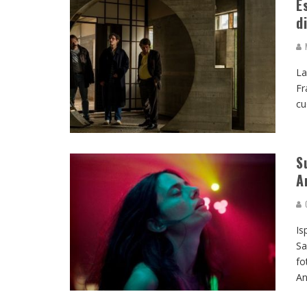
E
d
M
La
Fr
cu
S
A
G
Is
Sa
fo
A