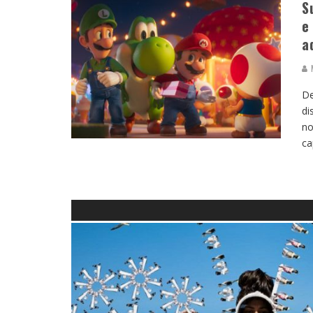
S
e
a
M
De
di
no
ca