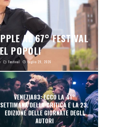
PLE AL 67° FESTIVAL
EL POPOLI
e
Festival
Luglio 29, 2026
VENEZIA83: ECCO LA 41°
SETTIMANA DELLA CRITICA E LA 23.
EDIZIONE DELLE GIORNATE DEGLI
AUTORI