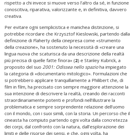
rispetto a chi invece si muove verso l’altro da sé, in funzione
conoscitiva, riparativa, valorizzante e, in definitiva, davvero
creativa.
Per evitare ogni semplicistica e manichea distinzione, si
potrebbe ricordare che Krzysztof Kieslowski, partendo dalla
definizione di Flaherty della cinepresa come «strumento
della creazione», ha sostenuto la necessità di «creare una
lingua nuova che scaturisca da una descrizione della realtà
più precisa di quelle fatte finora» (
2
) e Stanley Kubrick, a
proposito del suo
2001: Odissea nello spazio
ha impiegato
la categoria di «documentario mitologico». Formulazioni che
si potrebbero applicare tranquillamente a Philibert che, di
film in film, ha precisato con sempre maggiore attenzione la
sua intenzione di descrivere la realtà, creando dei racconti
straordinariamente potenti e profondi nell’illustrare la
problematica e sempre sorprendente relazione dell’uomo
con il mondo, con i suoi simili, con la storia. Un percorso che il
cineasta ha compiuto partendo ogni volta dalla concretezza
dei corpi, dal confronto con la natura, dall’esplorazione dei
limiti e delle risorse dei sensi, e che, ogni volta, ha