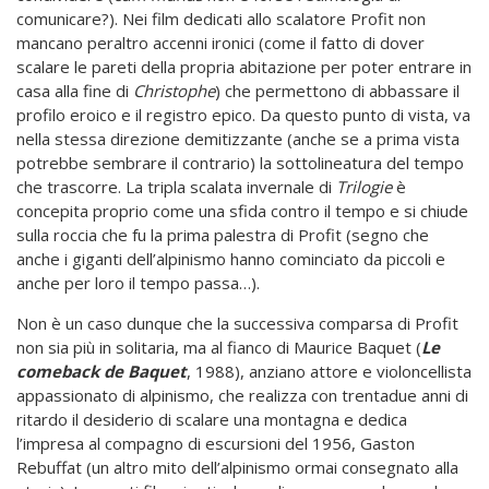
comunicare?). Nei film dedicati allo scalatore Profit non
mancano peraltro accenni ironici (come il fatto di dover
scalare le pareti della propria abitazione per poter entrare in
casa alla fine di
Christophe
) che permettono di abbassare il
profilo eroico e il registro epico. Da questo punto di vista, va
nella stessa direzione demitizzante (anche se a prima vista
potrebbe sembrare il contrario) la sottolineatura del tempo
che trascorre. La tripla scalata invernale di
Trilogie
è
concepita proprio come una sfida contro il tempo e si chiude
sulla roccia che fu la prima palestra di Profit (segno che
anche i giganti dell’alpinismo hanno cominciato da piccoli e
anche per loro il tempo passa…).
Non è un caso dunque che la successiva comparsa di Profit
non sia più in solitaria, ma al fianco di Maurice Baquet (
Le
comeback de Baquet
, 1988), anziano attore e violoncellista
appassionato di alpinismo, che realizza con trentadue anni di
ritardo il desiderio di scalare una montagna e dedica
l’impresa al compagno di escursioni del 1956, Gaston
Rebuffat (un altro mito dell’alpinismo ormai consegnato alla