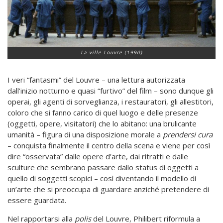
La ville Louvre (1990)
I veri “fantasmi” del Louvre – una lettura autorizzata
dall’inizio notturno e quasi “furtivo” del film – sono dunque gli
operai, gli agenti di sorveglianza, i restauratori, gli allestitori,
coloro che si fanno carico di quel luogo e delle presenze
(oggetti, opere, visitatori) che lo abitano: una brulicante
umanità – figura di una disposizione morale a
prendersi cura
– conquista finalmente il centro della scena e viene per così
dire “osservata” dalle opere d’arte, dai ritratti e dalle
sculture che sembrano passare dallo status di oggetti a
quello di soggetti scopici – così diventando il modello di
un’arte che si preoccupa di guardare anziché pretendere di
essere guardata.
Nel rapportarsi alla
polis
del Louvre, Philibert riformula a