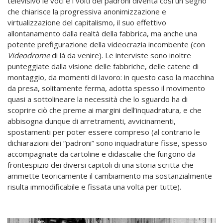
televisivo le voci e i volti dei padroni diventa così un segno
che chiarisce la progressiva anonimizzazione e
virtualizzazione del capitalismo, il suo effettivo
allontanamento dalla realtà della fabbrica, ma anche una
potente prefigurazione della videocrazia incombente (con
Videodrome
di là da venire). Le interviste sono inoltre
punteggiate dalla visione delle fabbriche, delle catene di
montaggio, da momenti di lavoro: in questo caso la macchina
da presa, solitamente ferma, adotta spesso il movimento
quasi a sottolineare la necessità che lo sguardo ha di
scoprire ciò che preme ai margini dell’inquadratura, e che
abbisogna dunque di arretramenti, avvicinamenti,
spostamenti per poter essere compreso (al contrario le
dichiarazioni dei “padroni” sono inquadrature fisse, spesso
accompagnate da cartoline e didascalie che fungono da
frontespizio dei diversi capitoli di una storia scritta che
ammette teoricamente il cambiamento ma sostanzialmente
risulta immodificabile e fissata una volta per tutte).