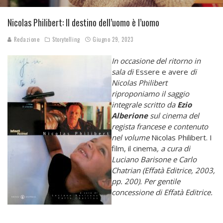
Nicolas Philibert: Il destino dell’uomo è l’uomo
Redazione
Storytelling
Giugno 29, 2023
In occasione del ritorno in
sala di
Essere e avere
di
Nicolas Philibert
riproponiamo il saggio
integrale scritto da
Ezio
Alberione
sul cinema del
regista francese e contenuto
nel volume
Nicolas Philibert. I
film, il cinema
, a cura di
Luciano Barisone e Carlo
Chatrian (Effatà Editrice, 2003,
pp. 200). Per gentile
concessione di Effatà Editrice.