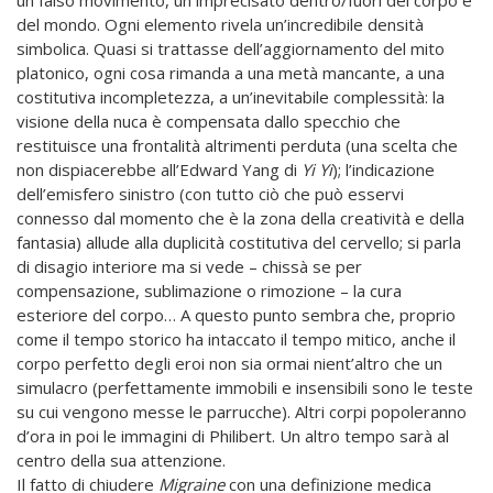
del mondo. Ogni elemento rivela un’incredibile densità
simbolica. Quasi si trattasse dell’aggiornamento del mito
platonico, ogni cosa rimanda a una metà mancante, a una
costitutiva incompletezza, a un’inevitabile complessità: la
visione della nuca è compensata dallo specchio che
restituisce una frontalità altrimenti perduta (una scelta che
non dispiacerebbe all’Edward Yang di
Yi Yi
); l’indicazione
dell’emisfero sinistro (con tutto ciò che può esservi
connesso dal momento che è la zona della creatività e della
fantasia) allude alla duplicità costitutiva del cervello; si parla
di disagio interiore ma si vede – chissà se per
compensazione, sublimazione o rimozione – la cura
esteriore del corpo… A questo punto sembra che, proprio
come il tempo storico ha intaccato il tempo mitico, anche il
corpo perfetto degli eroi non sia ormai nient’altro che un
simulacro (perfettamente immobili e insensibili sono le teste
su cui vengono messe le parrucche). Altri corpi popoleranno
d’ora in poi le immagini di Philibert. Un altro tempo sarà al
centro della sua attenzione.
Il fatto di chiudere
Migraine
con una definizione medica