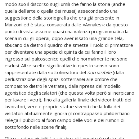
modo suo il discorso sugli umili che fanno la storia (anche
quella dell’arte o quella dei musei) assecondando una
suggestione della storiografia che era già presente in
Manzoni ed è stata consacrata dalle «Annales»: da questo
punto di vista assume quasi una valenza programmatica la
scena in cui gli operai, dopo aver issato una grande tela,
sbucano da dietro il quadro che smette il ruolo di primattore
per diventare una specie di quinta da cui fanno il loro
ingresso sul palcoscenico quelli che normalmente ne sono
esclusi. Altre scelte significative in questo senso sono
rappresentate dalla sottolineatura del
non visibile
(dalla
perlustrazione degli spazi sotterranei alle ombre che
compaiono dietro le vetrate), dalla ripresa del modello
agonistico degli scalatori (che questa volta però si inerpicano
per lavare i vetri), fino alla galleria finale dei videoritratti dei
lavoratori, vere e proprie statue viventi che la folla dei
visitatori abitualmente ignora (il contrappasso philibertiano
relega il pubblico al fuori campo delle voci e dei rumori di
sottofondo nelle scene finali).
Oltre a ridare visibilità a ciò che solitamente è celato alla