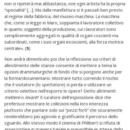
non si ripeterà mai abbastanza, ove ogni artista ha la propria
“specialità” […]. Ma dalla manifattura si è passati ben presto
al regime della fabbrica, del museo-macchina. La macchina
che, come si legge in Marx, soppianta il lavoratore collettivo
in quanto
soggetto
della produzione, cui i lavoratori sono
semplicemente aggregati in qualità di organi coscienti ma
subordinati, come i suoi organi incoscienti, alla forza motrice
centrale». (
5
)
Non andrà dimenticato poi che la riflessione sui criteri di
allestimento delle stanze consente di mettere a tema le
opzioni drammaturgiche di fondo che si pongono anche per
la forma/documentario. Mostrare tutto correndo il rischio
che il visitatore (lo spettatore) si perda o utilizzare un
criterio selettivo nell’esporre le opere? Detto altrimenti:
mettere
o
levare
? Il curatore dell’esposizione dice che
preferisce mostrare le collezioni nella loro interezza
piuttosto che puntare solo sui “pezzi forti” che sicuramente
renderebbero più agevole e gratificante il percorso dello
sguardo. Allo stesso modo il cinema di Philibert si rifiuta di
assecondare in maniera banale e prevedibile le attese dello