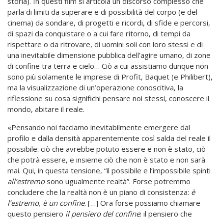
storia). In questi film si articola un discorso complesso che
parla di limiti da superare e di possibilità del corpo (e del
cinema) da sondare, di progetti e ricordi, di sfide e percorsi,
di spazi da conquistare o a cui fare ritorno, di tempi da
rispettare o da ritrovare, di uomini soli con loro stessi e di
una inevitabile dimensione pubblica dell’agire umano, di zone
di confine tra terra e cielo… Ciò a cui assistiamo dunque non
sono più solamente le imprese di Profit, Baquet (e Philibert),
ma la visualizzazione di un’operazione conoscitiva, la
riflessione su cosa significhi pensare noi stessi, conoscere il
mondo, abitare il reale.
«Pensando noi facciamo inevitabilmente emergere dal
profilo e dalla densità apparentemente così salda del reale il
possibile: ciò che avrebbe potuto essere e non è stato, ciò
che potrà essere, e insieme ciò che non è stato e non sarà
mai. Qui, in questa tensione, “il possibile e l’impossibile spinti
all’estremo
sono ugualmente realtà”. Forse potremmo
concludere che la realtà non è un piano di consistenza:
è
l’estremo, è un confine
. […] Ora forse possiamo chiamare
questo pensiero
il pensiero del confine
: il pensiero che