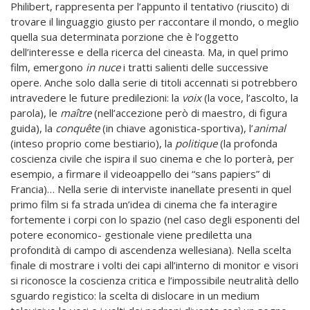
Philibert, rappresenta per l’appunto il tentativo (riuscito) di
trovare il linguaggio giusto per raccontare il mondo, o meglio
quella sua determinata porzione che è l’oggetto
dell’interesse e della ricerca del cineasta. Ma, in quel primo
film, emergono
in nuce
i tratti salienti delle successive
opere. Anche solo dalla serie di titoli accennati si potrebbero
intravedere le future predilezioni: la
voix
(la voce, l’ascolto, la
parola), le
maître
(nell’accezione però di maestro, di figura
guida), la
conquête
(in chiave agonistica-sportiva), l’
animal
(inteso proprio come bestiario), la
politique
(la profonda
coscienza civile che ispira il suo cinema e che lo porterà, per
esempio, a firmare il videoappello dei “sans papiers” di
Francia)… Nella serie di interviste inanellate presenti in quel
primo film si fa strada un’idea di cinema che fa interagire
fortemente i corpi con lo spazio (nel caso degli esponenti del
potere economico- gestionale viene prediletta una
profondità di campo di ascendenza wellesiana). Nella scelta
finale di mostrare i volti dei capi all’interno di monitor e visori
si riconosce la coscienza critica e l’impossibile neutralità dello
sguardo registico: la scelta di dislocare in un medium