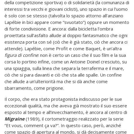
della competizione sportiva) o di solidarietà (la comunanza di
interessi tra vecchi e giovani ciclisti), uno spazio in cui l’uomo
è solo con se stesso (talvolta lo spazio attorno all’anziano
Lapébie in bici appare come “svuotato”) oppure un momento
di forte condivisione. E ancora: dalla bicicletta l’ombra
proiettata sull’asfalto allude al doppio fantasmatico che ogni
esistenza porta con sé (ciò che è già stato, ciò che ancora ci
attende). Lapébie, come Profit e come Baquet, è un’altra
figura di confine
: non è certo un caso che il suo film e la sua
corsa lo portino infine, come un Antoine Doinel cresciuto, su
una spiaggia, sulla linea che separa la terraferma e il mare,
ciò che si para davanti e ciò che sta alle spalle. Un confine
che allude a un’ulteriorità ma che si dà anche come
sbarramento, come prigione.
Il corpo, che era stato protagonista indiscusso per le sue
eccezionali qualità, ma che aveva già mostrato il suo essere
esposto al tempo e all’invecchiamento, è ancora al centro di
Migraine
(1989), il cortometraggio realizzato per la serie
“Et vous, comment ça va?”. In questo caso, però, anziché
come spazio di apertura al mondo, si dà decisamente come