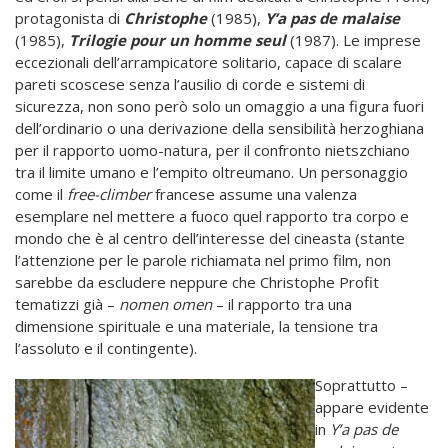
protagonista di
Christophe
(1985),
Y’a pas de malaise
(1985),
Trilogie pour un homme seul
(1987). Le imprese
eccezionali dell’arrampicatore solitario, capace di scalare
pareti scoscese senza l’ausilio di corde e sistemi di
sicurezza, non sono però solo un omaggio a una figura fuori
dell’ordinario o una derivazione della sensibilità herzoghiana
per il rapporto uomo-natura, per il confronto nietszchiano
tra il limite umano e l’empito oltreumano. Un personaggio
come il
free-climber
francese assume una valenza
esemplare nel mettere a fuoco quel rapporto tra corpo e
mondo che è al centro dell’interesse del cineasta (stante
l’attenzione per le parole richiamata nel primo film, non
sarebbe da escludere neppure che Christophe Profit
tematizzi già –
nomen omen
– il rapporto tra una
dimensione spirituale e una materiale, la tensione tra
l’assoluto e il contingente).
Soprattutto –
appare evidente
in
Y’a pas de