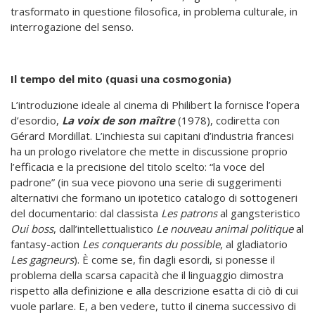
trasformato in questione filosofica, in problema culturale, in
interrogazione del senso.
Il tempo del mito (quasi una cosmogonia)
L’introduzione ideale al cinema di Philibert la fornisce l’opera
d’esordio,
La voix de son maître
(1978), codiretta con
Gérard Mordillat. L’inchiesta sui capitani d’industria francesi
ha un prologo rivelatore che mette in discussione proprio
l’efficacia e la precisione del titolo scelto: “la voce del
padrone” (in sua vece piovono una serie di suggerimenti
alternativi che formano un ipotetico catalogo di sottogeneri
del documentario: dal classista
Les patrons
al gangsteristico
Oui boss
, dall’intellettualistico
Le nouveau animal politique
al
fantasy-action
Les conquerants du possible
, al gladiatorio
Les gagneurs
). È come se, fin dagli esordi, si ponesse il
problema della scarsa capacità che il linguaggio dimostra
rispetto alla definizione e alla descrizione esatta di ciò di cui
vuole parlare. E, a ben vedere, tutto il cinema successivo di