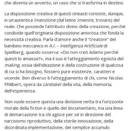
che diventa un avvento, un caso che si trasforma in destino.
La disposizione creativa di questi cineasti consiste, dunque,
in un’autentica
invenzione
(dal latino
invenire
, trovare) del
reale. Che possiede l’attributo divino della creazione, perché
condivide quell’originaria disposizione amorosa che fonda la
necessità creativa. Parla d’amore anche il “creatore” del
bambino meccanico in
A.I. – Intelligenza Artificiale
di
Spielberg, quando osserva: «Dio non creò Adamo perché
questi lo amasse?», ma il suo è l’atteggiamento egoista del
making
, ossia dell’ideazione e della costruzione di qualcosa
di cui si ha bisogno, fossero pure esistenze, caratteri e
vicende. Ben diverso è l’atteggiamento di chi, come Nicolas
Philibert, opera da
caretaker
della vita, della memoria,
dell’esperienza.
Non vuole essere questa una divisione netta tra l’orizzonte
morale della fiction e quello del documentario, ma una linea
di demarcazione tra chi agisce per sé in direzione del
narcisismo riproduttivo, della sterile innovazione, della
disordinata implementazione, del semplice accumulo