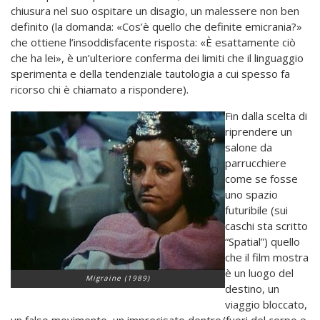
chiusura nel suo ospitare un disagio, un malessere non ben
definito (la domanda: «Cos’è quello che definite emicrania?»
che ottiene l’insoddisfacente risposta: «È esattamente ciò
che ha lei», è un’ulteriore conferma dei limiti che il linguaggio
sperimenta e della tendenziale tautologia a cui spesso fa
ricorso chi è chiamato a rispondere).
Fin dalla scelta di
riprendere un
salone da
parrucchiere
come se fosse
uno spazio
futuribile (sui
caschi sta scritto
“Spatial”) quello
che il film mostra
è un luogo del
Migraine (1989)
destino, un
viaggio bloccato,
un falso movimento, un imprecisato dentro/fuori del corpo e