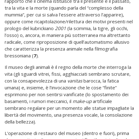
rapporto che il cinema istituisce tra il presente e il passato,
tra la vita e la morte (quando parla del “complesso della
mummia”, per cui si salva l’essere attraverso l’apparire),
oppure come ricapitolazione/rilettura dei motivi presenti nel
prologo del kubrickiano
2001
(la scimmia, la tigre, gli occhi,
l’osso) o, ancora, in maniera più sotterranea ma altrettanto
radicale, come riproposizione di quell’automatismo allusivo
che caratterizza la presenza animale nella filmografia
bressoniana (
7
).
Il museo degli animali è il regno della morte che interroga la
vita (gli sguardi vitrei, fissi, agghiacciati sembrano scrutare,
con la consapevolezza di una
vanitas
barocca, la fatica
umana) e, insieme, è l’invocazione che le cose “finite”
esprimono per non sentirsi vanificate (lo spostamento dei
basamenti, i rumori meccanici, il
make-up
artificiale
sembrano regalare per un momento alle statue impagliate la
libertà del movimento, una presenza vocale, la consolazione
della bellezza).
L’operazione di restauro del museo (dentro e fuori), prima