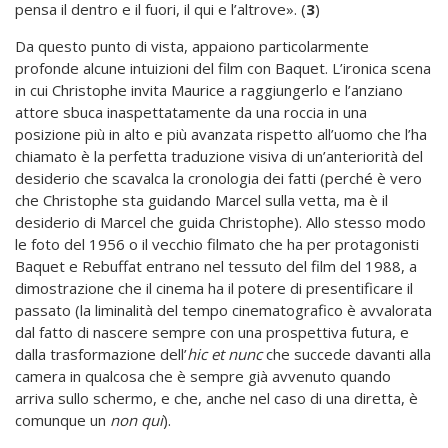
pensa il dentro e il fuori, il qui e l’altrove». (
3
)
Da questo punto di vista, appaiono particolarmente
profonde alcune intuizioni del film con Baquet. L’ironica scena
in cui Christophe invita Maurice a raggiungerlo e l’anziano
attore sbuca inaspettatamente da una roccia in una
posizione più in alto e più avanzata rispetto all’uomo che l’ha
chiamato è la perfetta traduzione visiva di un’anteriorità del
desiderio che scavalca la cronologia dei fatti (perché è vero
che Christophe sta guidando Marcel sulla vetta, ma è il
desiderio di Marcel che guida Christophe). Allo stesso modo
le foto del 1956 o il vecchio filmato che ha per protagonisti
Baquet e Rebuffat entrano nel tessuto del film del 1988, a
dimostrazione che il cinema ha il potere di presentificare il
passato (la liminalità del tempo cinematografico è avvalorata
dal fatto di nascere sempre con una prospettiva futura, e
dalla trasformazione dell’
hic et nunc
che succede davanti alla
camera in qualcosa che è sempre già avvenuto quando
arriva sullo schermo, e che, anche nel caso di una diretta, è
comunque un
non qui
).