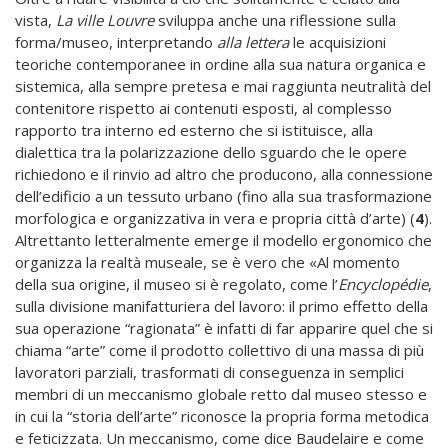
vista,
La ville Louvre
sviluppa anche una riflessione sulla
forma/museo, interpretando
alla lettera
le acquisizioni
teoriche contemporanee in ordine alla sua natura organica e
sistemica, alla sempre pretesa e mai raggiunta neutralità del
contenitore rispetto ai contenuti esposti, al complesso
rapporto tra interno ed esterno che si istituisce, alla
dialettica tra la polarizzazione dello sguardo che le opere
richiedono e il rinvio ad altro che producono, alla connessione
dell’edificio a un tessuto urbano (fino alla sua trasformazione
morfologica e organizzativa in vera e propria città d’arte) (
4
).
Altrettanto letteralmente emerge il modello ergonomico che
organizza la realtà museale, se è vero che «Al momento
della sua origine, il museo si è regolato, come l’
Encyclopédie
,
sulla divisione manifatturiera del lavoro: il primo effetto della
sua operazione “ragionata” è infatti di far apparire quel che si
chiama “arte” come il prodotto collettivo di una massa di più
lavoratori parziali, trasformati di conseguenza in semplici
membri di un meccanismo globale retto dal museo stesso e
in cui la “storia dell’arte” riconosce la propria forma metodica
e feticizzata. Un meccanismo, come dice Baudelaire e come