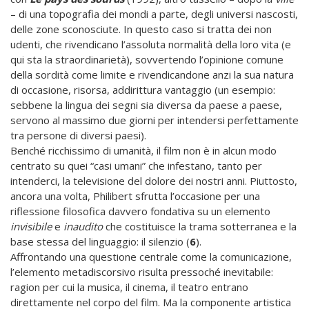
– di una topografia dei mondi a parte, degli universi nascosti,
delle zone sconosciute. In questo caso si tratta dei non
udenti, che rivendicano l’assoluta normalità della loro vita (e
qui sta la straordinarietà), sovvertendo l’opinione comune
della sordità come limite e rivendicandone anzi la sua natura
di occasione, risorsa, addirittura vantaggio (un esempio:
sebbene la lingua dei segni sia diversa da paese a paese,
servono al massimo due giorni per intendersi perfettamente
tra persone di diversi paesi).
Benché ricchissimo di umanità, il film non è in alcun modo
centrato su quei “casi umani” che infestano, tanto per
intenderci, la televisione del dolore dei nostri anni. Piuttosto,
ancora una volta, Philibert sfrutta l’occasione per una
riflessione filosofica davvero fondativa su un elemento
invisibile
e
inaudito
che costituisce la trama sotterranea e la
base stessa del linguaggio: il silenzio (
6
).
Affrontando una questione centrale come la comunicazione,
l’elemento metadiscorsivo risulta pressoché inevitabile:
ragion per cui la musica, il cinema, il teatro entrano
direttamente nel corpo del film. Ma la componente artistica