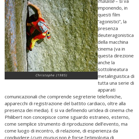
malaise
– si va
imponendo, in
questi film
“agonistici”, la
presenza
deuteragonistica
della macchina
cinema (va in
questa direzione
anche la
sottolineatura
Christophe (1985)
metalinguistica di
tutta una serie di
apparati
comunicazionali che comprende segreterie telefoniche,
apparecchi di registrazione del battito cardiaco, oltre alla
presenza dei media). E si va definendo un’idea di cinema che
Philibert non concepisce come sguardo estraneo, esterno,
come semplice strumento di riproduzione dell’evento, ma
come luogo di incontro, di relazione, di esperienza da
condividere (
cum munus
non è forse l’etimologia di