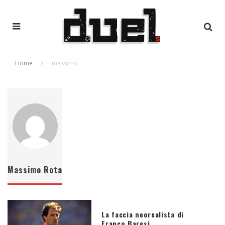
Home
massimo
Massimo Rota
La faccia neorealista di
Franco Baresi