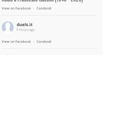
View on Facebook
·
Condividi
duels.it
9 hours ago
View on Facebook
·
Condividi
duels.it
9 hours ago
Sul set di Bad Lieutenant: Tokyo di Takashi
Miike, con Shun Oguri, Lily James , Liv
Morganremake. Remake di Bad Lieutenant di
Abel Ferrara
View on Facebook
·
Condividi