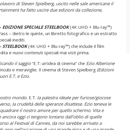
lavoro di Steven Spielberg, uscito nelle sale americane il
inment ha fatto uscire due edizioni da collezione,
 – EDIZIONE SPECIALE STEELBOOK
(4K UHD + Blu-ray™)
 Pass – dietro le quinte, un libretto fotografico e un estratto
ciali inediti.
 – STEELBOOK
(4K UHD + Blu-ray™) che include il film
dita e nuovi contenuti speciali mai visti prima.
licando il saggio
“E.T: un’idea di cinema” che
Ezio Alberione
Incubi e meraviglie. Il cinema di Steven Spielberg
(Edizioni
ori E.T. e Ezio.
l nostro mondo.
E.T.
la palestra ideale per furiose/giocose
iverso, la crudeltà delle speranze disattese. Ezio teneva le
r quadrare il nostro amore per quello schermo. Vita e
 ancora oggi ci tengono lontano dall’oblio di quelle
rso al Festival di Cannes, da noi sarebbe arrivato a
i anni nell’occasione di una grande gioia e di una grande