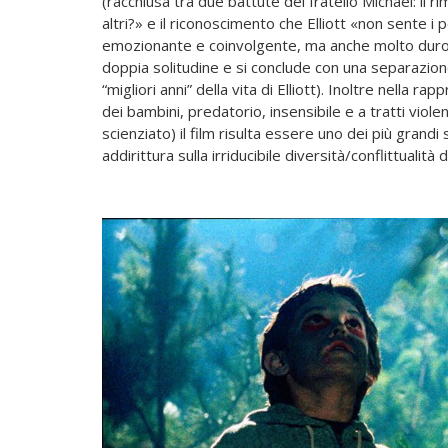
(racchiusa tra due battute del fratello Michael: il 
altri?» e il riconoscimento che Elliott «non sente i 
emozionante e coinvolgente, ma anche molto duro e 
doppia solitudine e si conclude con una separazione (
“migliori anni” della vita di Elliott). Inoltre nella 
dei bambini, predatorio, insensibile e a tratti viol
scienziato) il film risulta essere uno dei più grandi 
addirittura sulla irriducibile diversità/conflittualità