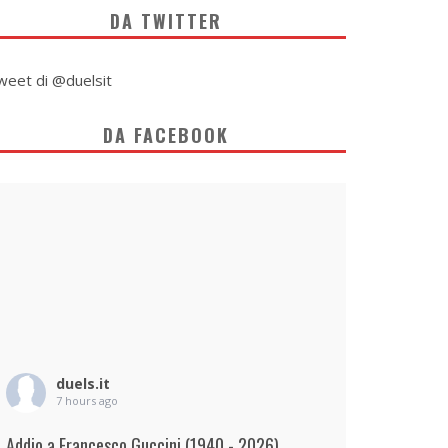
DA TWITTER
weet di @duelsit
DA FACEBOOK
duels.it
7 hours ago
Addio a Francesco Guccini (1940 - 2026)