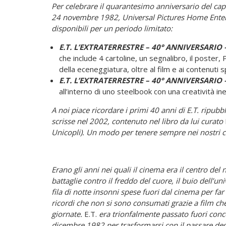
Per celebrare il quarantesimo anniversario del capo
24 novembre 1982, Universal Pictures Home Enterta
disponibili per un periodo limitato:
E.T. L’EXTRATERRESTRE – 40° ANNIVERSARIO
che include 4 cartoline, un segnalibro, il poster,
della eceneggiatura, oltre al film e ai contenuti spe
E.T. L’EXTRATERRESTRE – 40° ANNIVERSARIO
all’interno di uno steelbook con una creatività ine
A noi piace ricordare i primi 40 anni di E.T. ripubb
scrisse nel 2002, contenuto nel libro da lui curato
Unicopli). Un modo per tenere sempre nei nostri cu
Erano gli anni nei quali il cinema era il centro de
battaglie contro il freddo del cuore, il buio dell’un
fila di notte insonni spese fuori dal cinema per fa
ricordi che non si sono consumati grazie a film che
giornate.
E.T.
era trionfalmente passato fuori conco
dicembre 1982 per trasformarsi con il passare degl