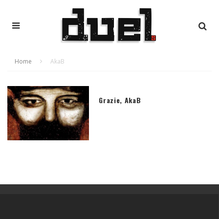
Home
AkaB
Grazie, AkaB