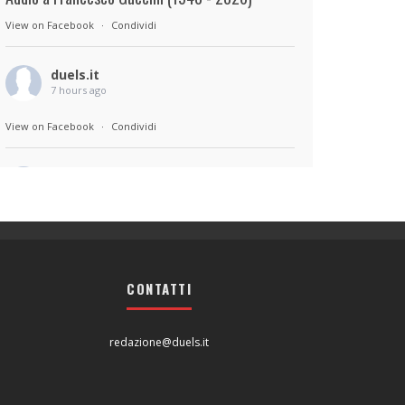
View on Facebook
·
Condividi
duels.it
7 hours ago
View on Facebook
·
Condividi
duels.it
7 hours ago
Sul set di Bad Lieutenant: Tokyo di Takashi
Miike, con Shun Oguri, Lily James , Liv
Morganremake. Remake di Bad Lieutenant di
CONTATTI
Abel Ferrara
View on Facebook
·
Condividi
redazione@duels.it