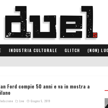
E
INDUSTRIA CULTURALE
GLITCH
(NON) LU
lan Ford compie 50 anni e va in mostra a
ilano
edazione
Live
Giugno 5, 2019