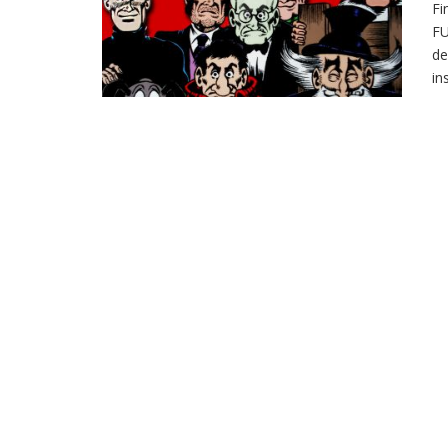
Fi
FU
de
in