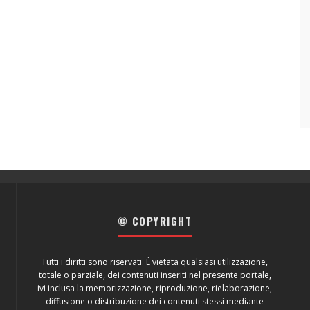
© COPYRIGHT
Tutti i diritti sono riservati. È vietata qualsiasi utilizzazione,
totale o parziale, dei contenuti inseriti nel presente portale,
ivi inclusa la memorizzazione, riproduzione, rielaborazione,
diffusione o distribuzione dei contenuti stessi mediante