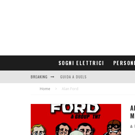
SOGNI ELETTRICI
PERSON
BREAKING
GUIDA A DUELS
Home
CONTRIBUTORS
Alan Ford
A
M
R