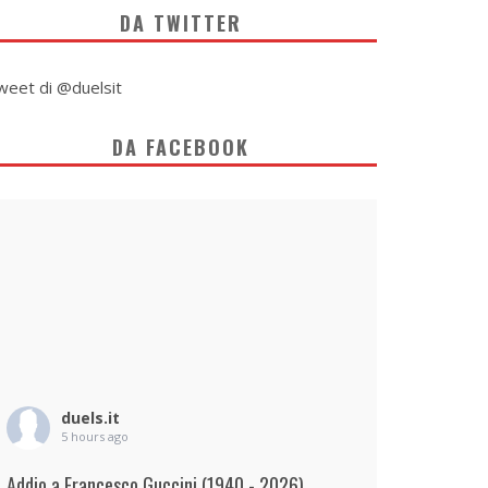
DA TWITTER
weet di @duelsit
DA FACEBOOK
duels.it
5 hours ago
Addio a Francesco Guccini (1940 - 2026)