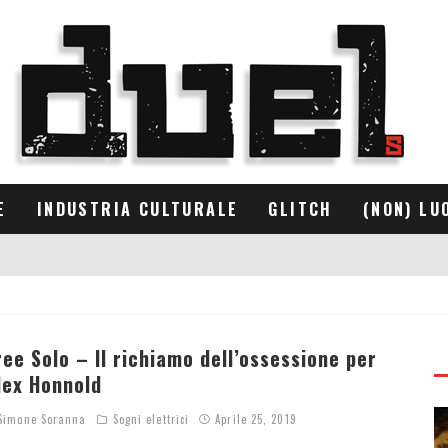
E
INDUSTRIA CULTURALE
GLITCH
(NON) LU
ree Solo – Il richiamo dell’ossessione per
lex Honnold
imone Soranna
Sogni elettrici
Aprile 25, 2019