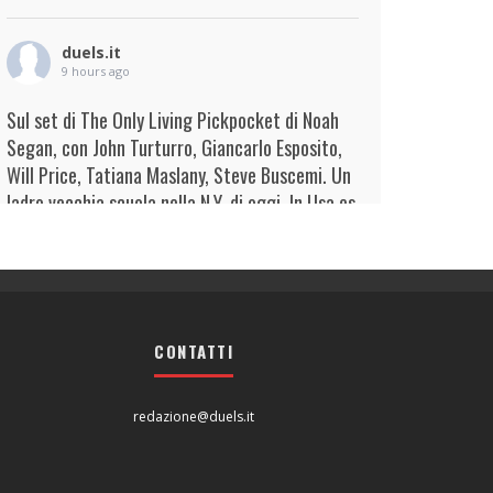
duels.it
9 hours ago
Sul set di The Only Living Pickpocket di Noah
Segan, con John Turturro, Giancarlo Esposito,
Will Price, Tatiana Maslany, Steve Buscemi. Un
ladro vecchia scuola nella N.Y. di oggi. In Usa es
...
Continua
View on Facebook
·
Condividi
duels.it
9 hours ago
CONTATTI
View on Facebook
·
Condividi
redazione@duels.it