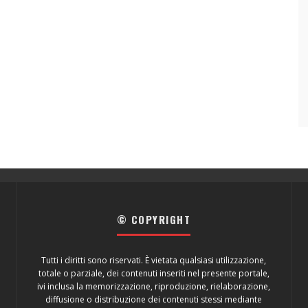
© COPYRIGHT
Tutti i diritti sono riservati. È vietata qualsiasi utilizzazione,
totale o parziale, dei contenuti inseriti nel presente portale,
ivi inclusa la memorizzazione, riproduzione, rielaborazione,
diffusione o distribuzione dei contenuti stessi mediante