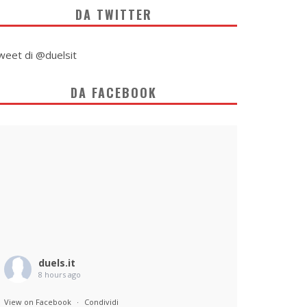
DA TWITTER
weet di @duelsit
DA FACEBOOK
duels.it
8 hours ago
View on Facebook
·
Condividi