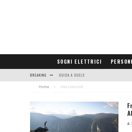
SOGNI ELETTRICI
PERSON
BREAKING
GUIDA A DUELS
Home
CONTRIBUTORS
Alex Hannold
F
A
S