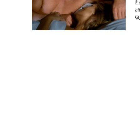
È 
af
Gi