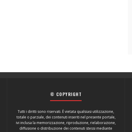
© COPYRIGHT
Tutti i diritti sono riservati. È vietata qualsiasi utilizzazione,
totale o parziale, dei contenuti inseriti nel presente portale,
ivi inclusa la memorizzazione, riproduzione, rielaborazione,
diffusione o distribuzione dei contenuti stessi mediante