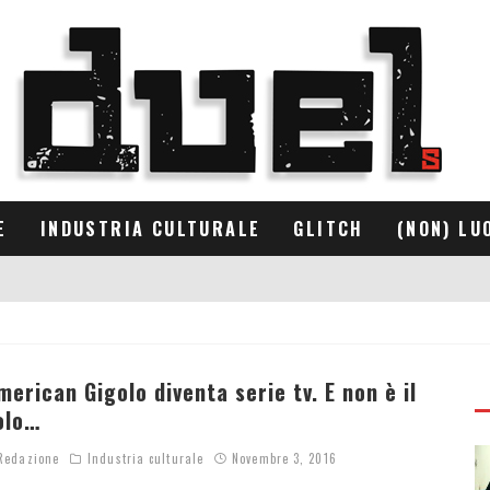
E
INDUSTRIA CULTURALE
GLITCH
(NON) LU
merican Gigolo diventa serie tv. E non è il
olo…
edazione
Industria culturale
Novembre 3, 2016