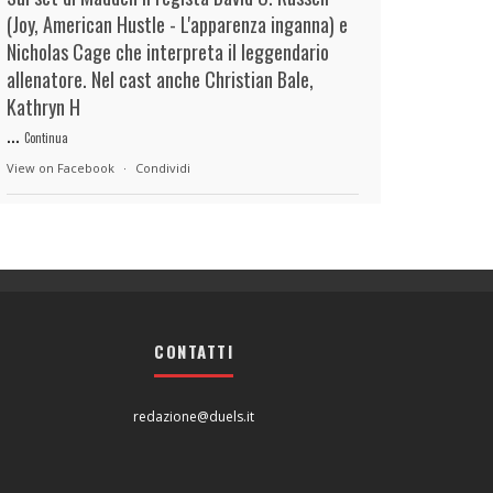
(Joy, American Hustle - L'apparenza inganna) e
Nicholas Cage che interpreta il leggendario
allenatore. Nel cast anche Christian Bale,
Kathryn H
...
Continua
View on Facebook
·
Condividi
duels.it
5 hours ago
View on Facebook
·
Condividi
CONTATTI
duels.it
5 hours ago
View on Facebook
·
Condividi
redazione@duels.it