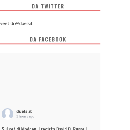
DA TWITTER
weet di @duelsit
DA FACEBOOK
duels.it
5 hours ago
Sul set di Madden il regista David O. Russell