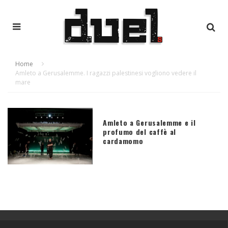
Home
Amleto a Gerusalemme. I ragazzi palestinesi vogliono vedere il
mare
Amleto a Gerusalemme e il
profumo del caffè al
cardamomo