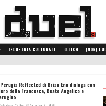
E
INDUSTRIA CULTURALE
GLITCH
(NON) LU
 Perugia Reflected di Brian Eno dialoga con
iero della Francesca, Beato Angelico e
erugino
edazione
Live
Settembre 27, 2020