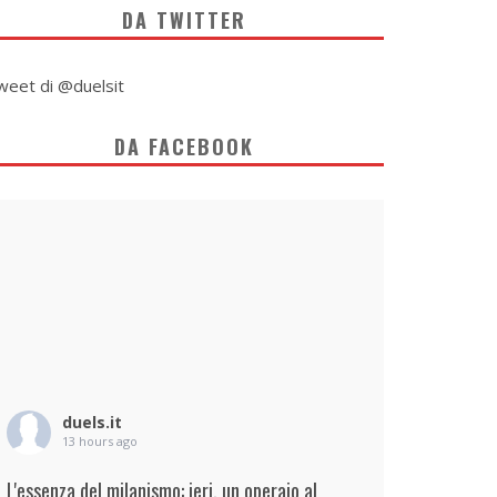
DA TWITTER
weet di @duelsit
DA FACEBOOK
duels.it
13 hours ago
L'essenza del milanismo: ieri, un operaio al