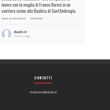
lavoro con la maglia di Franco Baresi in un
cantiere vicino alla Basilica di Sant'Ambrogio.
View on Facebook
·
Condividi
duels.it
16 hours ago
View on Facebook
·
Condividi
duels.it
17 hours ago
View on Facebook
·
Condividi
CONTATTI
redazione@duels.it