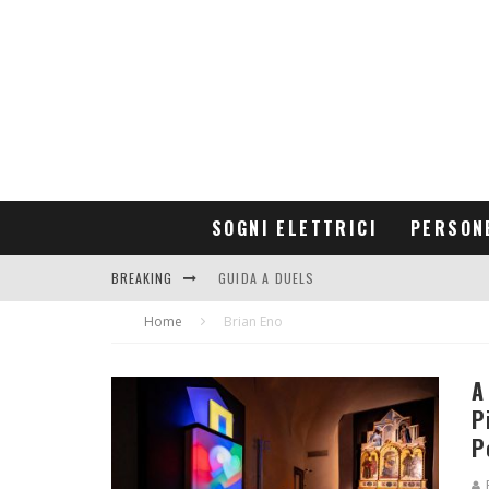
SOGNI ELETTRICI
PERSON
BREAKING
GUIDA A DUELS
Home
CONTRIBUTORS
Brian Eno
A
P
P
R