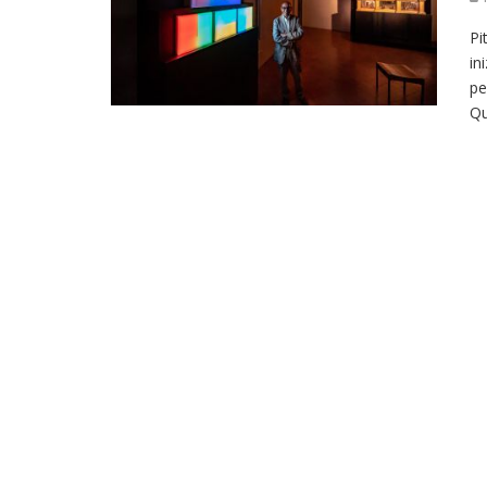
Pi
in
pe
Q