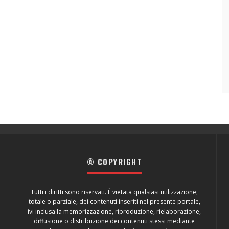
© COPYRIGHT
Tutti i diritti sono riservati. È vietata qualsiasi utilizzazione,
totale o parziale, dei contenuti inseriti nel presente portale,
ivi inclusa la memorizzazione, riproduzione, rielaborazione,
diffusione o distribuzione dei contenuti stessi mediante