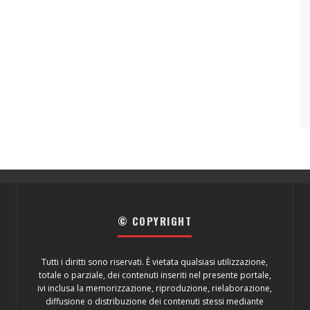
© COPYRIGHT
Tutti i diritti sono riservati. È vietata qualsiasi utilizzazione,
totale o parziale, dei contenuti inseriti nel presente portale,
ivi inclusa la memorizzazione, riproduzione, rielaborazione,
diffusione o distribuzione dei contenuti stessi mediante