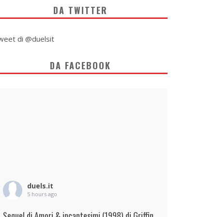
DA TWITTER
weet di @duelsit
DA FACEBOOK
duels.it
5 hours ago
Sequel di Amori & incantesimi (1998) di Griffin