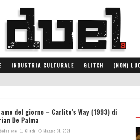
E
INDUSTRIA CULTURALE
GLITCH
(NON) LU
rame del giorno – Carlito’s Way (1993) di
rian De Palma
edazione
Glitch
Maggio 31, 2021