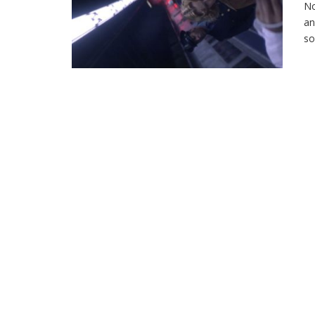
No
an
so