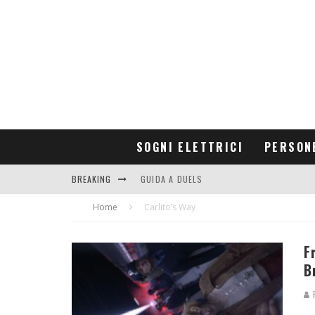
SOGNI ELETTRICI
PERSON
BREAKING
GUIDA A DUELS
Home
CONTRIBUTORS
Carlito’s Way
F
B
R