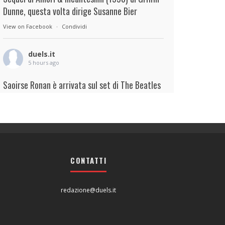
Dunne, questa volta dirige Susanne Bier
View on Facebook
·
Condividi
duels.it
5 hours ago
Saoirse Ronan è arrivata sul set di The Beatles
– A Four-Film Cinematic Event di Sam Mendes.
Interpreterà Linda McCartney al fianco di Paul
Mescal nel ruolo di Paul McCartney.
View on Facebook
·
Condividi
CONTATTI
duels.it
6 hours ago
redazione@duels.it
View on Facebook
·
Condividi