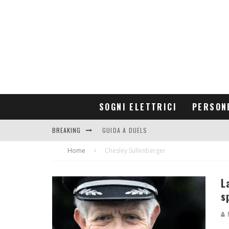
SOGNI ELETTRICI
PERSON
BREAKING
GUIDA A DUELS
Home
CONTRIBUTORS
Chesley Sullenberger
L
s
M