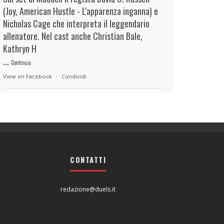
(Joy, American Hustle - L'apparenza inganna) e
Nicholas Cage che interpreta il leggendario
allenatore. Nel cast anche Christian Bale,
Kathryn H
...
Continua
View on Facebook
·
Condividi
duels.it
22 hours ago
View on Facebook
·
Condividi
CONTATTI
duels.it
22 hours ago
View on Facebook
·
Condividi
redazione@duels.it