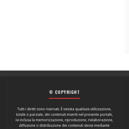
© COPYRIGHT
Tutti i diritti sono riservati. È vietata qualsiasi utilizzazione,
totale o parziale, dei contenuti inseriti nel presente portale,
ivi inclusa la memorizzazione, riproduzione, rielaborazione,
diffusione o distribuzione dei contenuti stessi mediante