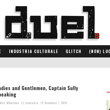
E
INDUSTRIA CULTURALE
GLITCH
(NON) LU
adies and Gentlemen, Captain Sully
peaking
arì Alberione
Interviste
Dicembre 1, 2016