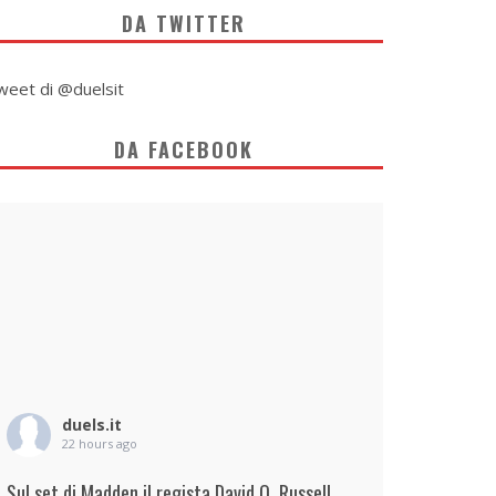
DA TWITTER
weet di @duelsit
DA FACEBOOK
duels.it
22 hours ago
Sul set di Madden il regista David O. Russell