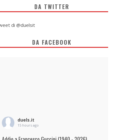
DA TWITTER
weet di @duelsit
DA FACEBOOK
duels.it
15 hours ago
Addio a Francesco Guccini (1940 - 2026)