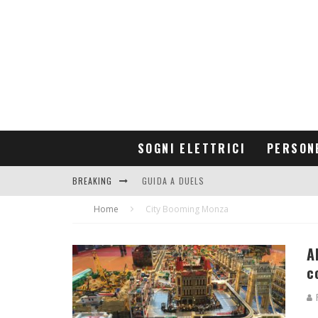
SOGNI ELETTRICI
PERSON
BREAKING
GUIDA A DUELS
Home
CONTRIBUTORS
City Booming Monza
A
c
R