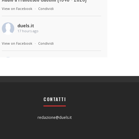
View on Facebook
·
Condividi
duels.it
17 hours ago
View on Facebook
·
Condividi
duels.it
17 hours ago
Sul set di Bad Lieutenant: Tokyo di Takashi
Miike, con Shun Oguri, Lily James , Liv
Morganremake. Remake di Bad Lieutenant di
CONTATTI
Abel Ferrara
View on Facebook
·
Condividi
redazione@duels.it