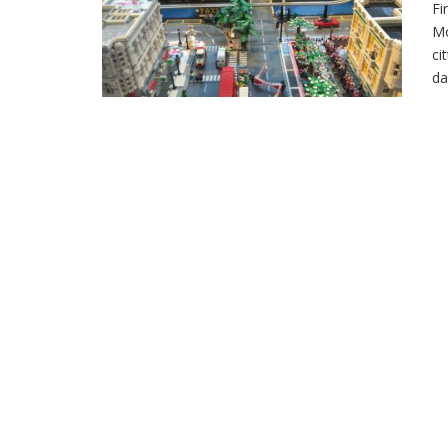
Fi
Mo
ci
da