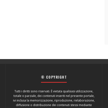
© COPYRIGHT
Tutti i diritti sono riservati. È vietata qualsiasi utilizzazione,
totale o parziale, dei contenuti inseriti nel presente portale,
ivi inclusa la memorizzazione, riproduzione, rielaborazione,
diffusione o distribuzione dei contenuti stessi mediante