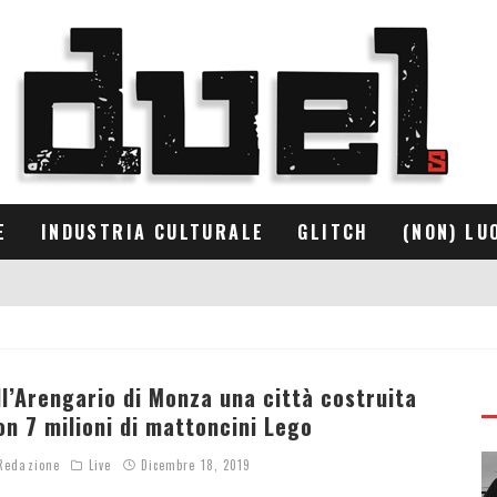
E
INDUSTRIA CULTURALE
GLITCH
(NON) LU
ll’Arengario di Monza una città costruita
on 7 milioni di mattoncini Lego
edazione
Live
Dicembre 18, 2019