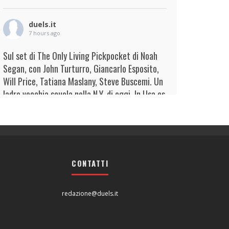
duels.it
7 hours ago
Sul set di The Only Living Pickpocket di Noah
Segan, con John Turturro, Giancarlo Esposito,
Will Price, Tatiana Maslany, Steve Buscemi. Un
ladro vecchia scuola nella N.Y. di oggi. In Usa es
...
Continua
View on Facebook
·
Condividi
duels.it
7 hours ago
CONTATTI
View on Facebook
·
Condividi
redazione@duels.it