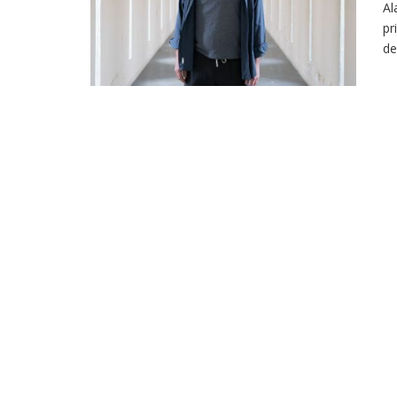
Al
pr
de