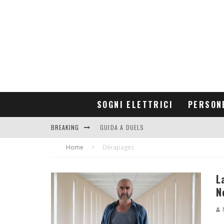
SOGNI ELETTRICI
PERSON
BREAKING
GUIDA A DUELS
Home
CONTRIBUTORS
Dérapages
L
N
M