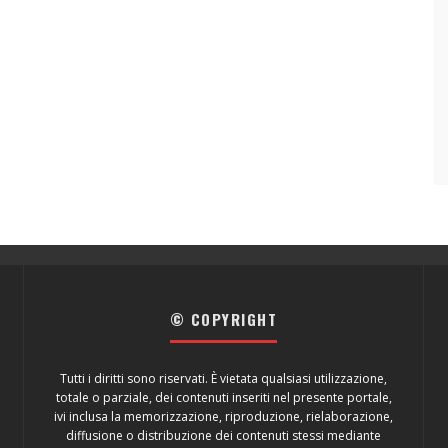
© COPYRIGHT
Tutti i diritti sono riservati. È vietata qualsiasi utilizzazione,
totale o parziale, dei contenuti inseriti nel presente portale,
ivi inclusa la memorizzazione, riproduzione, rielaborazione,
diffusione o distribuzione dei contenuti stessi mediante