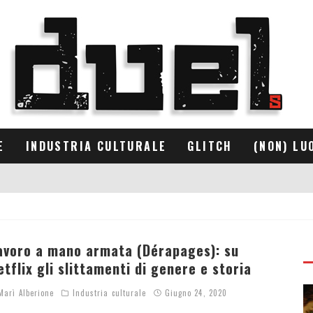
E
INDUSTRIA CULTURALE
GLITCH
(NON) LU
avoro a mano armata (Dérapages): su
etflix gli slittamenti di genere e storia
arì Alberione
Industria culturale
Giugno 24, 2020