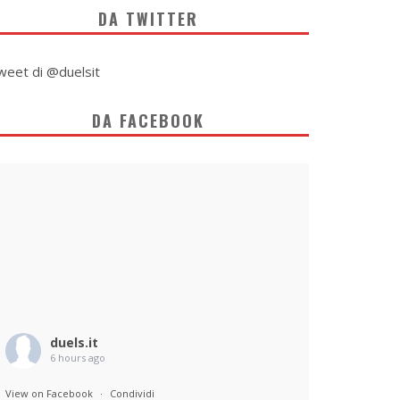
DA TWITTER
weet di @duelsit
DA FACEBOOK
duels.it
6 hours ago
View on Facebook
·
Condividi