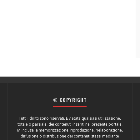
© COPYRIGHT
Tutti i diritti sono riservati. È vietata qualsiasi utilizzazione,
totale o parziale, dei contenuti inseriti nel presente portale,
ivi inclusa la memorizzazione, riproduzione, rielaborazione,
diffusione o distribuzione dei contenuti stessi mediante