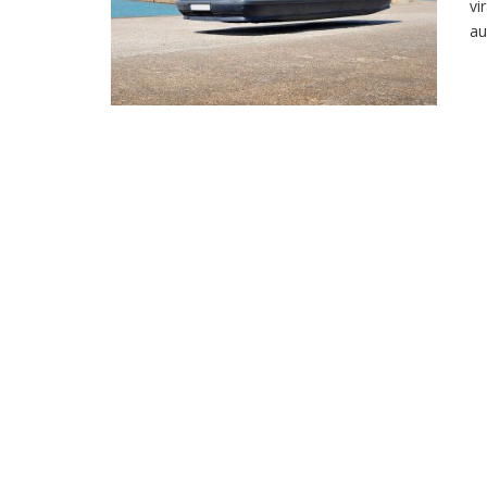
vi
au