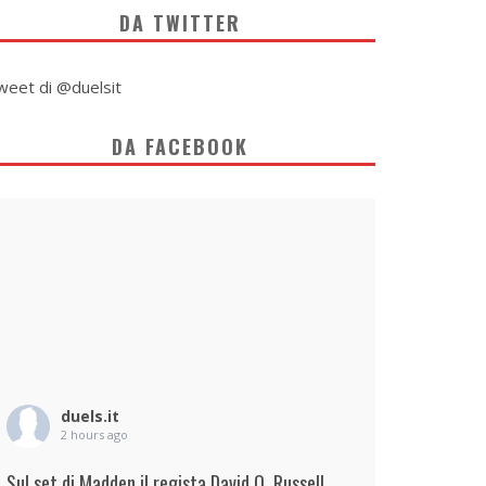
DA TWITTER
weet di @duelsit
DA FACEBOOK
duels.it
2 hours ago
Sul set di Madden il regista David O. Russell