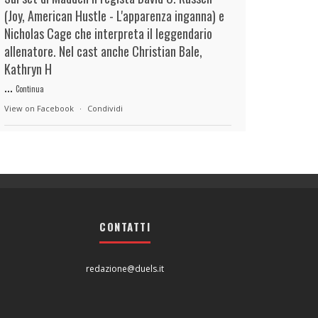
(Joy, American Hustle - L'apparenza inganna) e
Nicholas Cage che interpreta il leggendario
allenatore. Nel cast anche Christian Bale,
Kathryn H
...
Continua
View on Facebook
·
Condividi
duels.it
3 hours ago
View on Facebook
·
Condividi
CONTATTI
duels.it
3 hours ago
View on Facebook
·
Condividi
redazione@duels.it