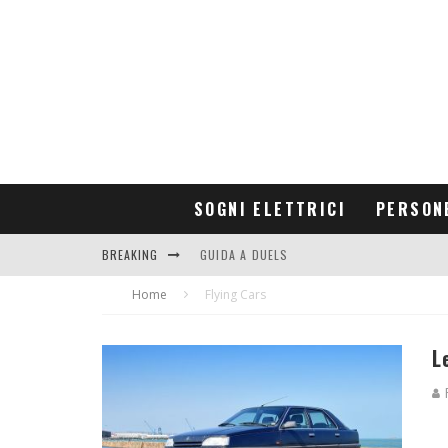
SOGNI ELETTRICI
PERSON
BREAKING
GUIDA A DUELS
Home
CONTRIBUTORS
Flying Cars
L
R
Il