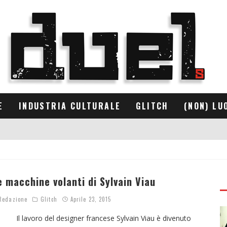
E
INDUSTRIA CULTURALE
GLITCH
(NON) LU
e macchine volanti di Sylvain Viau
edazione
Glitch
Aprile 23, 2015
 lavoro del designer francese Sylvain Viau è divenuto