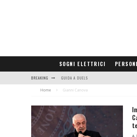
SOGNI ELETTRICI
PERSON
BREAKING
GUIDA A DUELS
Home
CONTRIBUTORS
Gianni Canova
I
C
t
R