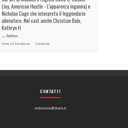
(Joy, American Hustle - L'apparenza inganna) e
Nicholas Cage che interpreta il leggendario
allenatore. Nel cast anche Christian Bale,
Kathryn H
...
Continua
View on Facebook
·
Condividi
duels.it
15 hours ago
View on Facebook
·
Condividi
CONTATTI
duels.it
15 hours ago
View on Facebook
·
Condividi
redazione@duels.it