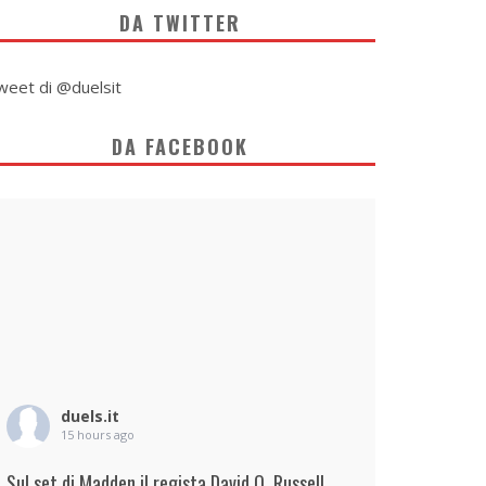
DA TWITTER
weet di @duelsit
DA FACEBOOK
duels.it
15 hours ago
Sul set di Madden il regista David O. Russell