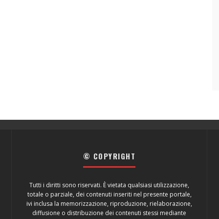
© COPYRIGHT
Tutti i diritti sono riservati. È vietata qualsiasi utilizzazione,
totale o parziale, dei contenuti inseriti nel presente portale,
ivi inclusa la memorizzazione, riproduzione, rielaborazione,
diffusione o distribuzione dei contenuti stessi mediante