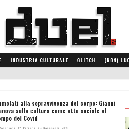
E
INDUSTRIA CULTURALE
GLITCH
(NON) LU
mmolati alla sopravvivenza del corpo: Gianni
anova sulla cultura come atto sociale al
empo del Covid
edazione
Persone
Gennaio 6, 2021