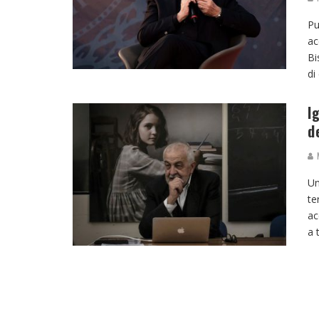
Pu
ac
Bi
di
I
d
M
Un
te
ac
a 