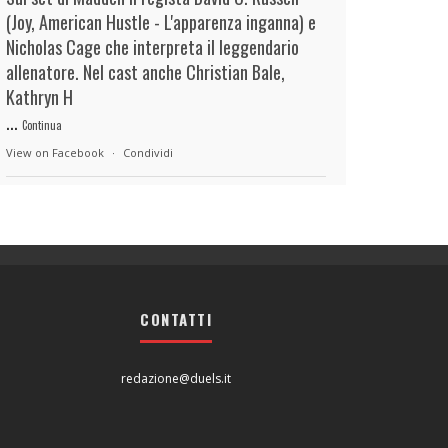
(Joy, American Hustle - L'apparenza inganna) e
Nicholas Cage che interpreta il leggendario
allenatore. Nel cast anche Christian Bale,
Kathryn H
...
Continua
View on Facebook
·
Condividi
duels.it
7 hours ago
View on Facebook
·
Condividi
CONTATTI
duels.it
7 hours ago
View on Facebook
·
Condividi
redazione@duels.it