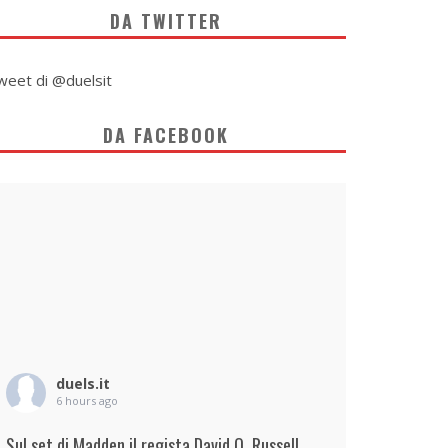
DA TWITTER
weet di @duelsit
DA FACEBOOK
duels.it
6 hours ago
Sul set di Madden il regista David O. Russell