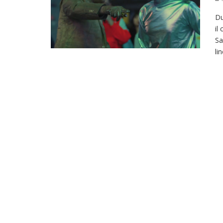
Du
il
Sa
li