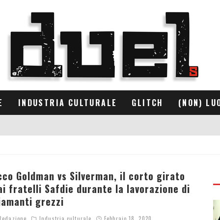
E
INDUSTRIA CULTURALE
GLITCH
(NON) LU
cco Goldman vs Silverman, il corto girato
ai fratelli Safdie durante la lavorazione di
iamanti grezzi
edazione
Industria culturale
Febbraio 18, 2020