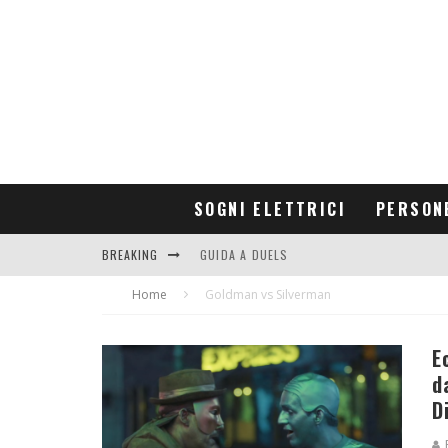
SOGNI ELETTRICI
PERSON
BREAKING
GUIDA A DUELS
Home
CONTRIBUTORS
Goldman vs Silverman
E
d
D
R