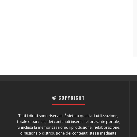
© COPYRIGHT
Tutti i diritti sono riservati. È vietata qualsiasi utilizzazione,
totale o parziale, dei contenuti inseriti nel presente portale,
ivi inclusa la memorizzazione, riproduzione, rielaborazione,
diffusione o distribuzione dei contenuti stessi mediante