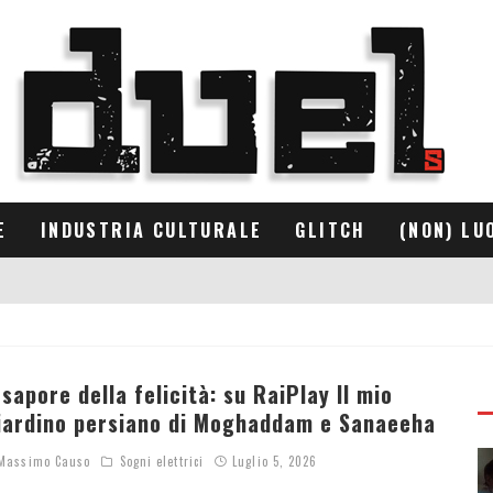
E
INDUSTRIA CULTURALE
GLITCH
(NON) LU
l sapore della felicità: su RaiPlay Il mio
iardino persiano di Moghaddam e Sanaeeha
assimo Causo
Sogni elettrici
Luglio 5, 2026