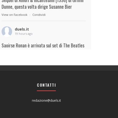
Sequel di Amori & incantesimi (1998) di Griffin
Dunne, questa volta dirige Susanne Bier
View on Facebook
·
Condividi
duels.it
19 hours ago
Saoirse Ronan è arrivata sul set di The Beatles
– A Four-Film Cinematic Event di Sam Mendes.
Interpreterà Linda McCartney al fianco di Paul
Mescal nel ruolo di Paul McCartney.
View on Facebook
·
Condividi
CONTATTI
duels.it
20 hours ago
redazione@duels.it
View on Facebook
·
Condividi