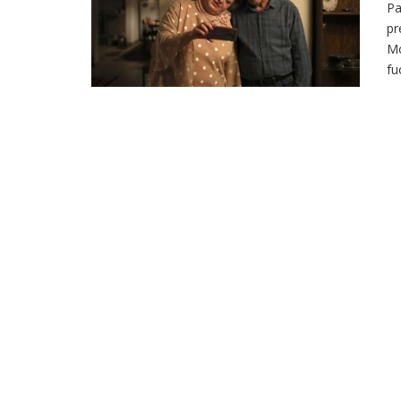
Pa
pr
Mo
fu