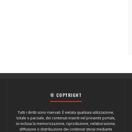
© COPYRIGHT
Tutti i diritti sono riservati. È vietata qualsiasi utilizzazione,
totale o parziale, dei contenuti inseriti nel presente portale,
ivi inclusa la memorizzazione, riproduzione, rielaborazione,
diffusione o distribuzione dei contenuti stessi mediante