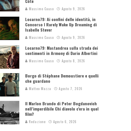
Côté
Massimo Causo
Agosto 9, 2026
Locarno79: Ai confini delle identità, in
Concorso I Rarely Wake Up Dreaming di
Isabelle Stever
Massimo Causo
Agosto 9, 2026
Locarno79: Mastandrea sulla strada dei
sentimenti in Armony di Dario Albertini
Massimo Causo
Agosto 8, 2026
Borgo di Stéphane Demoustiere e quelli
che guardano
Matteo Mazza
Agosto 7, 2026
Il Marlon Brando di Peter Bogdanovich
nell’imperdibile Chi diavolo c’era in quel
film?
Redazione
Agosto 6, 2026