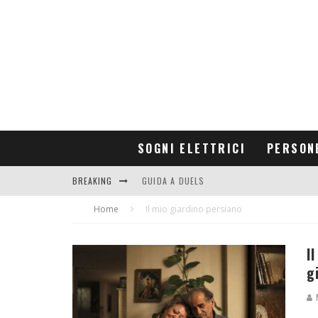
SOGNI ELETTRICI
PERSON
BREAKING
GUIDA A DUELS
Home
CONTRIBUTORS
Il mio giardino persiano
I
g
M