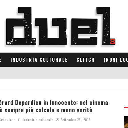
E
INDUSTRIA CULTURALE
GLITCH
(NON) LU
érard Depardieu in Innocente: nel cinema
’è sempre più calcolo e meno verità
edazione
Industria culturale
Settembre 28, 2016