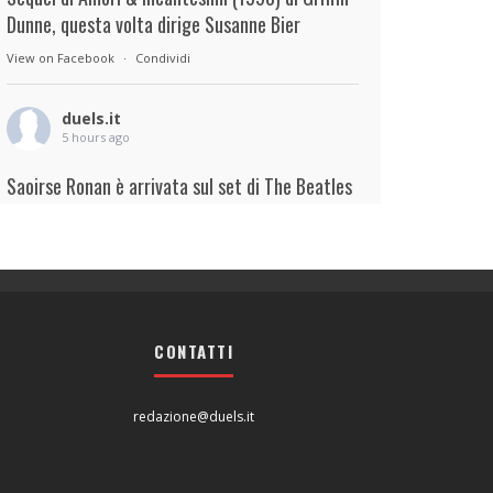
Dunne, questa volta dirige Susanne Bier
View on Facebook
·
Condividi
duels.it
5 hours ago
Saoirse Ronan è arrivata sul set di The Beatles
– A Four-Film Cinematic Event di Sam Mendes.
Interpreterà Linda McCartney al fianco di Paul
Mescal nel ruolo di Paul McCartney.
View on Facebook
·
Condividi
CONTATTI
duels.it
6 hours ago
redazione@duels.it
View on Facebook
·
Condividi