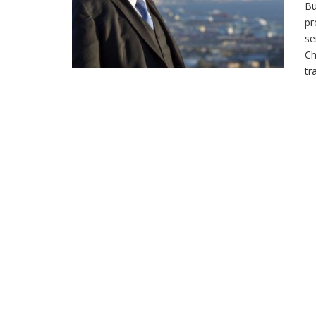
Bu
pr
se
Ch
tr