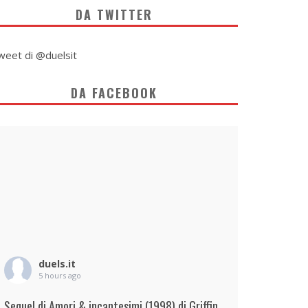
DA TWITTER
weet di @duelsit
DA FACEBOOK
duels.it
5 hours ago
Sequel di Amori & incantesimi (1998) di Griffin