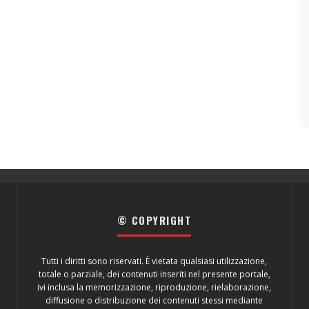
© COPYRIGHT
Tutti i diritti sono riservati. È vietata qualsiasi utilizzazione,
totale o parziale, dei contenuti inseriti nel presente portale,
ivi inclusa la memorizzazione, riproduzione, rielaborazione,
diffusione o distribuzione dei contenuti stessi mediante