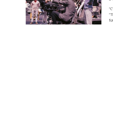
“C
“T
fo