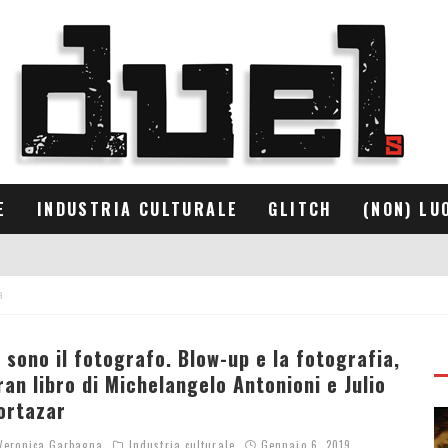
E
INDUSTRIA CULTURALE
GLITCH
(NON) LU
a
o sono il fotografo. Blow-up e la fotografia,
ran libro di Michelangelo Antonioni e Julio
ortazar
eronica Garbagna
Industria culturale
Gennaio 6, 2019