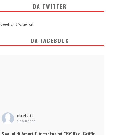
DA TWITTER
weet di @duelsit
DA FACEBOOK
duels.it
4 hours ago
Sequel di Amori & incantesimi (1998) di Griffin