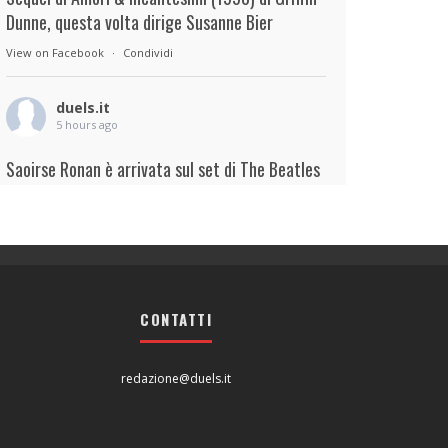
Dunne, questa volta dirige Susanne Bier
View on Facebook
·
Condividi
duels.it
5 hours ago
Saoirse Ronan è arrivata sul set di The Beatles
– A Four-Film Cinematic Event di Sam Mendes.
Interpreterà Linda McCartney al fianco di Paul
Mescal nel ruolo di Paul McCartney.
View on Facebook
·
Condividi
CONTATTI
duels.it
5 hours ago
redazione@duels.it
View on Facebook
·
Condividi