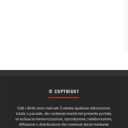
© COPYRIGHT
Tutti i diritti sono riservati. È vietata qualsiasi utilizzazione,
totale o parziale, dei contenuti inseriti nel presente portale,
ivi inclusa la memorizzazione, riproduzione, rielaborazione,
diffusione o distribuzione dei contenuti stessi mediante