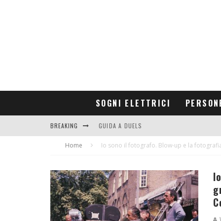
SOGNI ELETTRICI
PERSON
BREAKING
GUIDA A DUELS
Home
CONTRIBUTORS
Io sono il fotografo. Blow-up e la fotografi
I
g
C
V