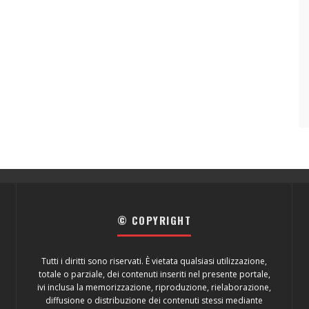
© COPYRIGHT
Tutti i diritti sono riservati. È vietata qualsiasi utilizzazione,
totale o parziale, dei contenuti inseriti nel presente portale,
ivi inclusa la memorizzazione, riproduzione, rielaborazione,
diffusione o distribuzione dei contenuti stessi mediante