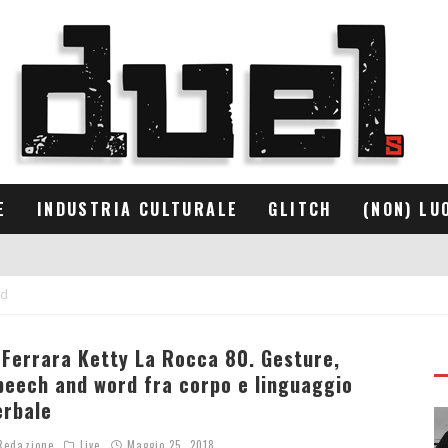
E
INDUSTRIA CULTURALE
GLITCH
(NON) LU
rd
 Ferrara Ketty La Rocca 80. Gesture,
peech and word fra corpo e linguaggio
erbale
edazione
Live
Maggio 25, 2018