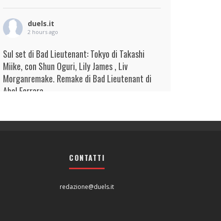
duels.it
2 hours ago
Sul set di Bad Lieutenant: Tokyo di Takashi
Miike, con Shun Oguri, Lily James , Liv
Morganremake. Remake di Bad Lieutenant di
Abel Ferrara
View on Facebook
·
Condividi
duels.it
2 hours ago
CONTATTI
Sul set di Bad Lieutenant: Tokyo di Takashi
Miike, con Shun Oguri, Lily James , Liv
Morganremake. Remake di Bad Lieutenant di
redazione@duels.it
Abel Ferrara
View on Facebook
·
Condividi