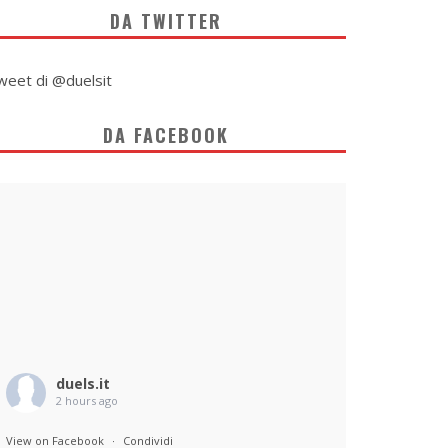
DA TWITTER
weet di @duelsit
DA FACEBOOK
duels.it
2 hours ago
View on Facebook
·
Condividi