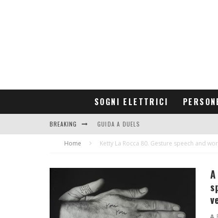
SOGNI ELETTRICI
PERSON
BREAKING
GUIDA A DUELS
Home
CONTRIBUTORS
Ketty La Rocca 80. Gesture speech and wo
A
s
v
R