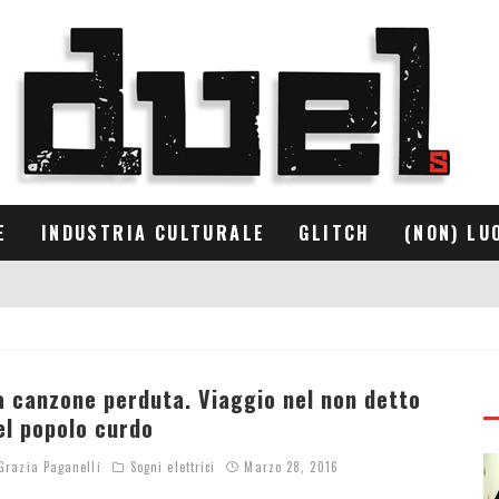
E
INDUSTRIA CULTURALE
GLITCH
(NON) LU
a canzone perduta. Viaggio nel non detto
el popolo curdo
razia Paganelli
Sogni elettrici
Marzo 28, 2016