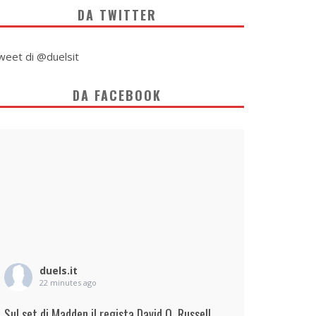
DA TWITTER
weet di @duelsit
DA FACEBOOK
duels.it
22 minutes ago
Sul set di Madden il regista David O. Russell