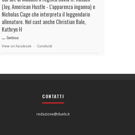
(Joy, American Hustle - L'apparenza inganna) e
Nicholas Cage che interpreta il leggendario
allenatore. Nel cast anche Christian Bale,
Kathryn H
...
Continua
View on Facebook
·
Condividi
duels.it
56 minutes ago
View on Facebook
·
Condividi
CONTATTI
duels.it
57 minutes ago
View on Facebook
·
Condividi
redazione@duels.it