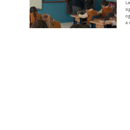
La
si
og
a 