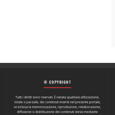
© COPYRIGHT
Tutti i diritti sono riservati. È vietata qualsiasi utilizzazione,
totale o parziale, dei contenuti inseriti nel presente portale,
ivi inclusa la memorizzazione, riproduzione, rielaborazione,
diffusione o distribuzione dei contenuti stessi mediante