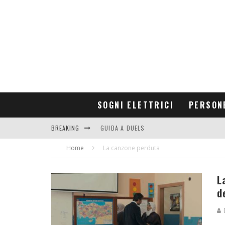
SOGNI ELETTRICI
PERSON
BREAKING
GUIDA A DUELS
Home
CONTRIBUTORS
La canzone perduta
L
d
G