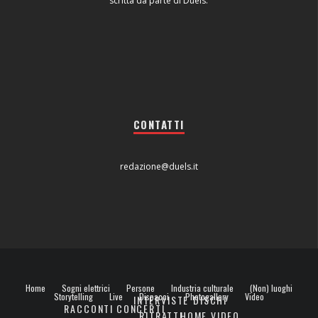
scritta da parte di Duels.
CONTATTI
redazione@duels.it
Home
Sogni elettrici
Persone
Industria culturale
(Non) luoghi
Storytelling
Live
Dispacci
Photogallery
Video
INTERVISTE
DISCHI
RACCONTI
CONCERTI
RITRATTI
HOME VIDEO