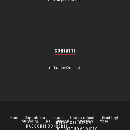
CONTATTI
redazione@duels.it
Home
Sogni elettrici
Persone
Industria culturale
(Non) luoghi
Storytelling
Live
Dispacci
Photogallery
Video
INTERVISTE
DISCHI
RACCONTI
CONCERTI
RITRATTI
HOME VIDEO