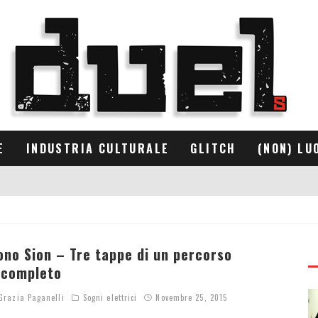
E
INDUSTRIA CULTURALE
GLITCH
(NON) LU
ono Sion – Tre tappe di un percorso
ncompleto
razia Paganelli
Sogni elettrici
Novembre 25, 2015