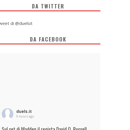
DA TWITTER
weet di @duelsit
DA FACEBOOK
duels.it
9 hours ago
Sul set di Madden il regista David O. Russell