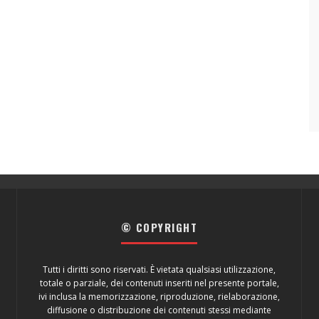
© COPYRIGHT
Tutti i diritti sono riservati. È vietata qualsiasi utilizzazione,
totale o parziale, dei contenuti inseriti nel presente portale,
ivi inclusa la memorizzazione, riproduzione, rielaborazione,
diffusione o distribuzione dei contenuti stessi mediante