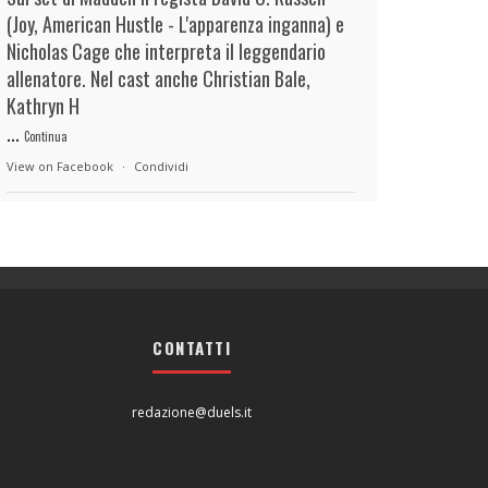
(Joy, American Hustle - L'apparenza inganna) e
Nicholas Cage che interpreta il leggendario
allenatore. Nel cast anche Christian Bale,
Kathryn H
...
Continua
View on Facebook
·
Condividi
duels.it
10 hours ago
View on Facebook
·
Condividi
CONTATTI
duels.it
10 hours ago
View on Facebook
·
Condividi
redazione@duels.it