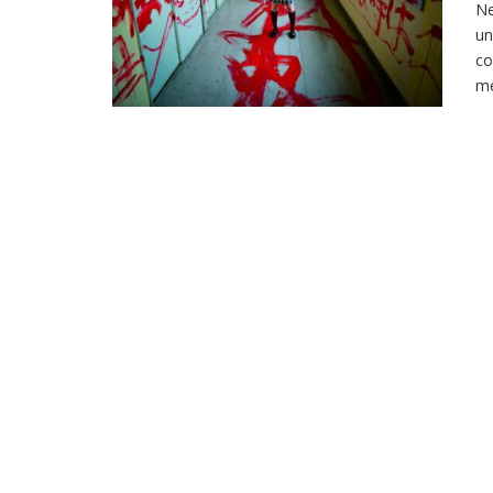
Ne
un
co
m