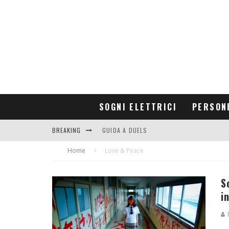
SOGNI ELETTRICI
PERSON
BREAKING
GUIDA A DUELS
Home
CONTRIBUTORS
Love & Peace
S
i
G