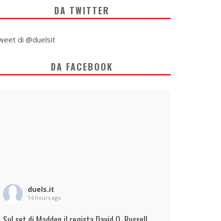
DA TWITTER
weet di @duelsit
DA FACEBOOK
duels.it
14 hours ago
Sul set di Madden il regista David O. Russell