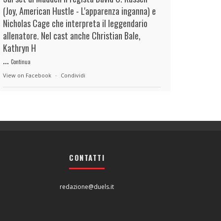
(Joy, American Hustle - L'apparenza inganna) e
Nicholas Cage che interpreta il leggendario
allenatore. Nel cast anche Christian Bale,
Kathryn H
...
Continua
View on Facebook
·
Condividi
duels.it
14 hours ago
View on Facebook
·
Condividi
CONTATTI
duels.it
14 hours ago
View on Facebook
·
Condividi
redazione@duels.it