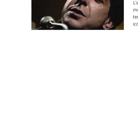
L’
mo
te
ic