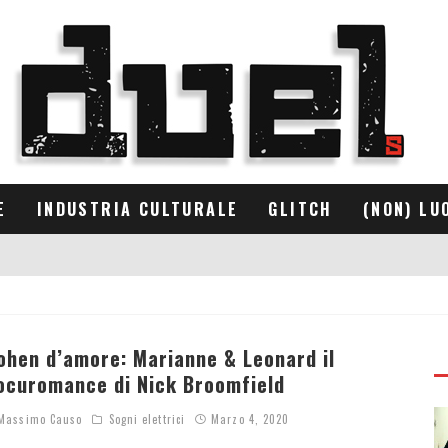
E
INDUSTRIA CULTURALE
GLITCH
(NON) LU
ohen d’amore: Marianne & Leonard il
ocuromance di Nick Broomfield
assimo Causo
Sogni elettrici
Marzo 4, 2020