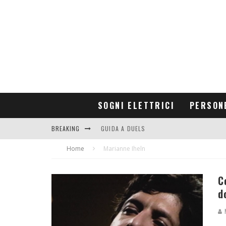
SOGNI ELETTRICI
PERSON
BREAKING
GUIDA A DUELS
Home
CONTRIBUTORS
Marianne Iheln
C
d
M