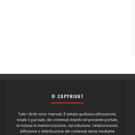
© COPYRIGHT
Tutti i diritti sono riservati. È vietata qualsiasi utilizzazione,
totale o parziale, dei contenuti inseriti nel presente portale,
ivi inclusa la memorizzazione, riproduzione, rielaborazione,
diffusione o distribuzione dei contenuti stessi mediante