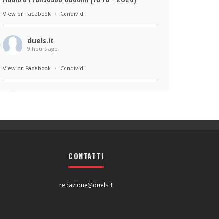
View on Facebook
·
Condividi
duels.it
9 hours ago
View on Facebook
·
Condividi
duels.it
9 hours ago
Sul set di Bad Lieutenant: Tokyo di Takashi
Miike, con Shun Oguri, Lily James , Liv
Morganremake. Remake di Bad Lieutenant di
CONTATTI
Abel Ferrara
View on Facebook
·
Condividi
redazione@duels.it