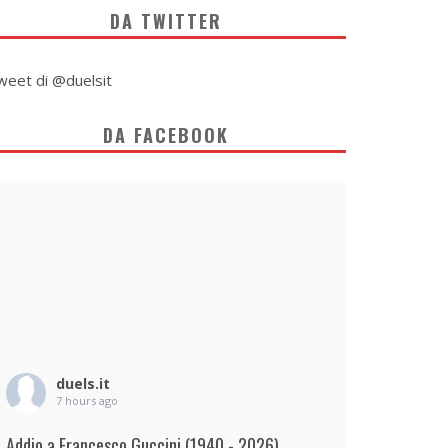
DA TWITTER
weet di @duelsit
DA FACEBOOK
duels.it
7 hours ago
Addio a Francesco Guccini (1940 - 2026)