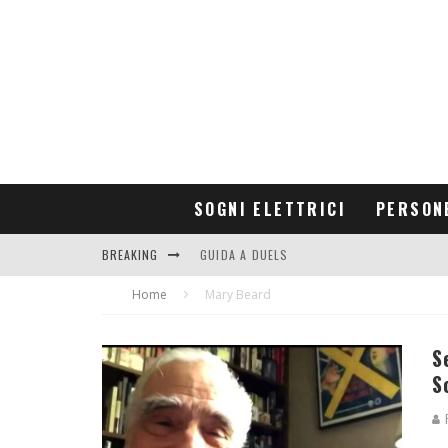
SOGNI ELETTRICI
PERSON
BREAKING
GUIDA A DUELS
Home
CONTRIBUTORS
Mary Beard
S
S
R