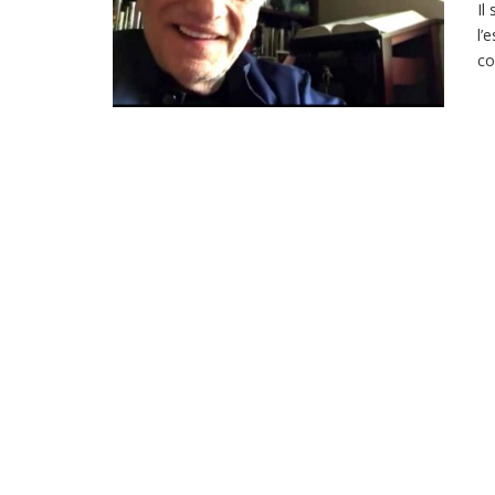
Il
l’
co