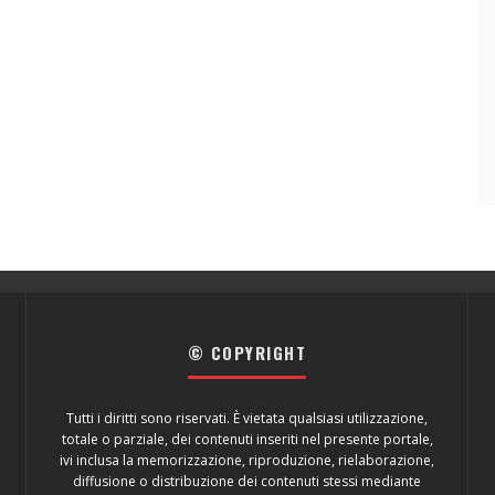
© COPYRIGHT
Tutti i diritti sono riservati. È vietata qualsiasi utilizzazione,
totale o parziale, dei contenuti inseriti nel presente portale,
ivi inclusa la memorizzazione, riproduzione, rielaborazione,
diffusione o distribuzione dei contenuti stessi mediante