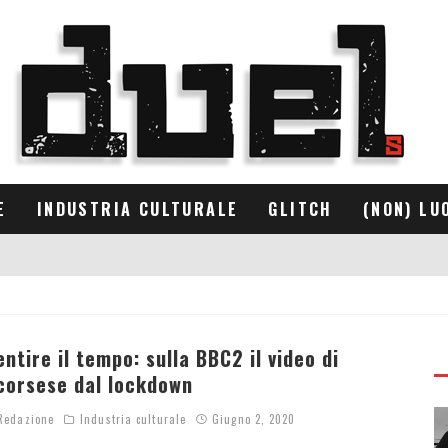
E
INDUSTRIA CULTURALE
GLITCH
(NON) LU
entire il tempo: sulla BBC2 il video di
corsese dal lockdown
edazione
Industria culturale
Giugno 2, 2020