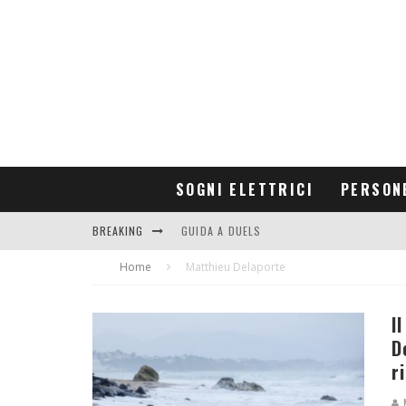
SOGNI ELETTRICI
PERSON
BREAKING
GUIDA A DUELS
Home
CONTRIBUTORS
Matthieu Delaporte
I
D
r
M