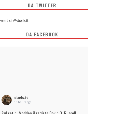
DA TWITTER
weet di @duelsit
DA FACEBOOK
duels.it
15 hours ago
Sul set di Madden il regista David O. Russell