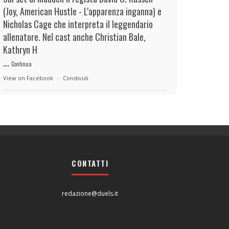
(Joy, American Hustle - L'apparenza inganna) e
Nicholas Cage che interpreta il leggendario
allenatore. Nel cast anche Christian Bale,
Kathryn H
...
Continua
View on Facebook
·
Condividi
duels.it
16 hours ago
View on Facebook
·
Condividi
CONTATTI
duels.it
16 hours ago
View on Facebook
·
Condividi
redazione@duels.it