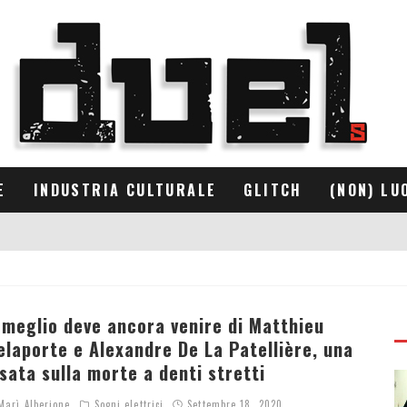
E
INDUSTRIA CULTURALE
GLITCH
(NON) LU
l meglio deve ancora venire di Matthieu
elaporte e Alexandre De La Patellière, una
isata sulla morte a denti stretti
arì Alberione
Sogni elettrici
Settembre 18, 2020