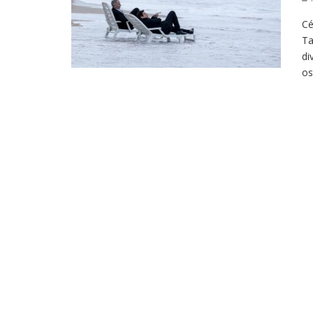
Cé
Ta
di
os