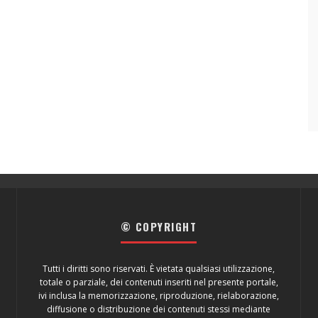
© COPYRIGHT
Tutti i diritti sono riservati. È vietata qualsiasi utilizzazione,
totale o parziale, dei contenuti inseriti nel presente portale,
ivi inclusa la memorizzazione, riproduzione, rielaborazione,
diffusione o distribuzione dei contenuti stessi mediante