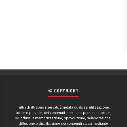
© COPYRIGHT
Tutti i diritti sono riservati. È vietata qualsiasi utilizzazione,
totale o parziale, dei contenuti inseriti nel presente portale,
ivi inclusa la memorizzazione, riproduzione, rielaborazione,
diffusione o distribuzione dei contenuti stessi mediante