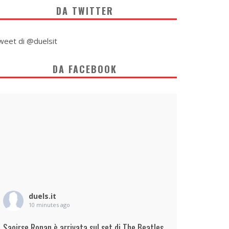
DA TWITTER
weet di @duelsit
DA FACEBOOK
duels.it
10 minutes ago
Saoirse Ronan è arrivata sul set di The Beatles