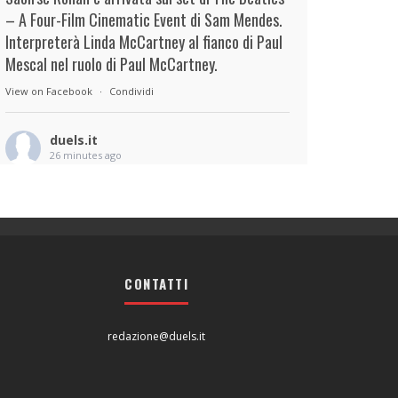
– A Four-Film Cinematic Event di Sam Mendes.
Interpreterà Linda McCartney al fianco di Paul
Mescal nel ruolo di Paul McCartney.
View on Facebook
·
Condividi
duels.it
26 minutes ago
View on Facebook
·
Condividi
duels.it
33 minutes ago
CONTATTI
Scritto dalla ucraina Anna Melikova, il nuovo
film di Isabelle Stever, in Concorso a
Locarno79, si muove infatti nel terreno vago –
redazione@duels.it
eppure precisissimo, quando tocca i parametri
della vita