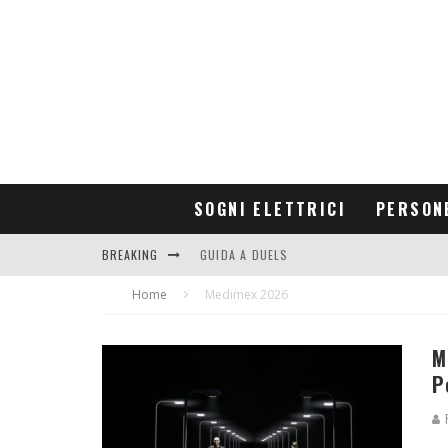
SOGNI ELETTRICI
PERSON
BREAKING
GUIDA A DUELS
Home
CONTRIBUTORS
Medimex 2026
M
P
R