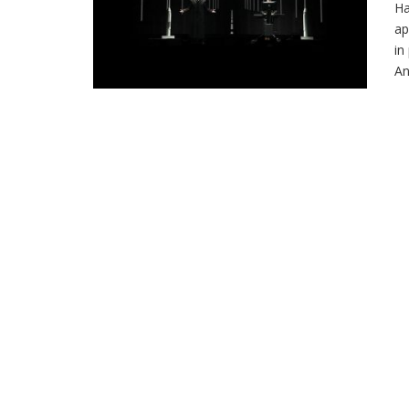
Ha
ap
in
An