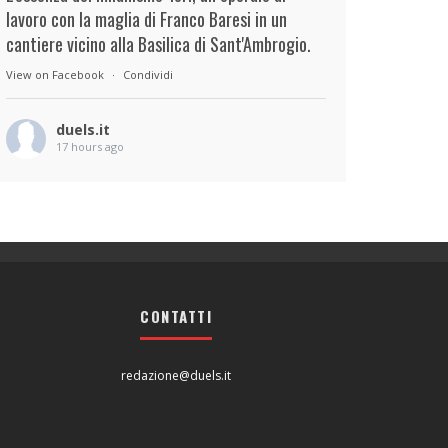
lavoro con la maglia di Franco Baresi in un
cantiere vicino alla Basilica di Sant'Ambrogio.
View on Facebook
·
Condividi
duels.it
17 hours ago
View on Facebook
·
Condividi
duels.it
18 hours ago
View on Facebook
·
Condividi
CONTATTI
redazione@duels.it