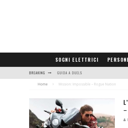
SOGNI ELETTRICI
PERSON
BREAKING
GUIDA A DUELS
Home
CONTRIBUTORS
Mission: Impossible – Rogue Nation
L
–
G