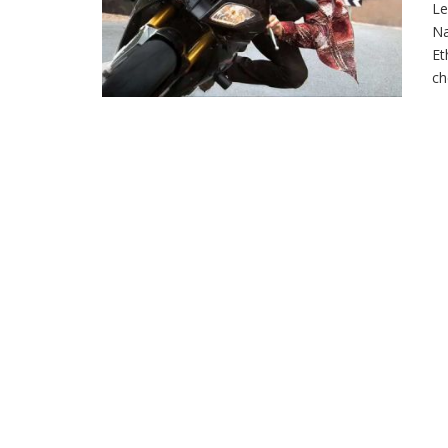
Le
Na
Et
ch