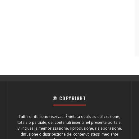
© COPYRIGHT
Tutti i diritti sono riservati. È vietata qualsiasi utilizzazione,
totale o parziale, dei contenuti inseriti nel presente portale,
ivi inclusa la memorizzazione, riproduzione, rielaborazione,
diffusione o distribuzione dei contenuti stessi mediante