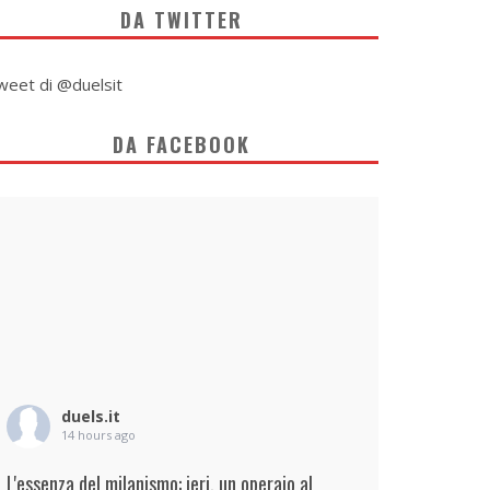
DA TWITTER
weet di @duelsit
DA FACEBOOK
duels.it
14 hours ago
L'essenza del milanismo: ieri, un operaio al