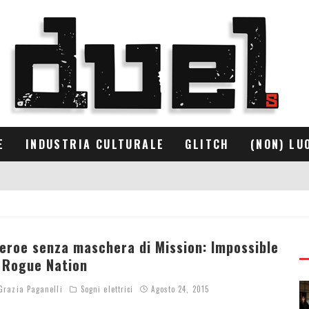
E
INDUSTRIA CULTURALE
GLITCH
(NON) LU
’eroe senza maschera di Mission: Impossible
 Rogue Nation
razia Paganelli
Sogni elettrici
Agosto 24, 2015