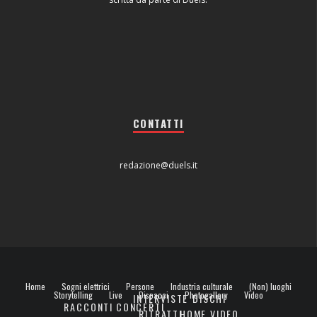
CONTATTI
redazione@duels.it
Home
Sogni elettrici
Persone
Industria culturale
(Non) luoghi
Storytelling
Live
Dispacci
Photogallery
Video
INTERVISTE
DISCHI
RACCONTI
CONCERTI
RITRATTI
HOME VIDEO