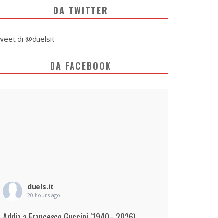
DA TWITTER
weet di @duelsit
DA FACEBOOK
duels.it
20 hours ago
Addio a Francesco Guccini (1940 - 2026)