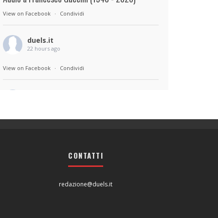
View on Facebook
·
Condividi
duels.it
22 hours ago
View on Facebook
·
Condividi
duels.it
22 hours ago
Sul set di Bad Lieutenant: Tokyo di Takashi
Miike, con Shun Oguri, Lily James , Liv
Morganremake. Remake di Bad Lieutenant di
CONTATTI
Abel Ferrara
View on Facebook
·
Condividi
redazione@duels.it