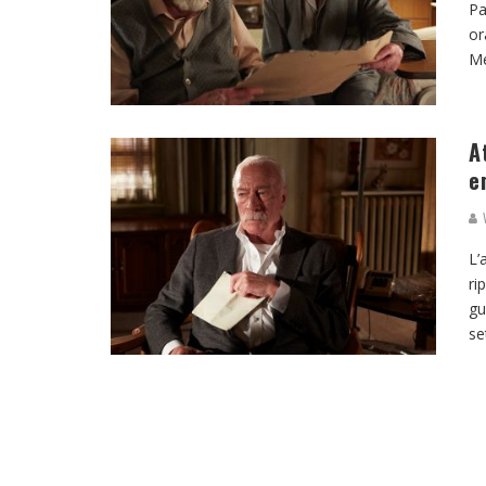
Pa
or
Me
A
e
V
L’
ri
gu
se