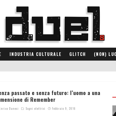
E
INDUSTRIA CULTURALE
GLITCH
(NON) LU
enza passato e senza futuro: l’uomo a una
imensione di Remember
nrico Danesi
Sogni elettrici
Febbraio 9, 2016