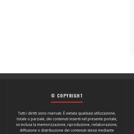
© COPYRIGHT
Tutti i diritti sono riservati. È vietata qualsiasi utilizzazione,
totale o parziale, dei contenuti inseriti nel presente portale,
ivi inclusa la memorizzazione, riproduzione, rielaborazione,
diffusione o distribuzione dei contenuti stessi mediante