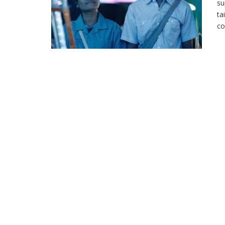
su
ta
co