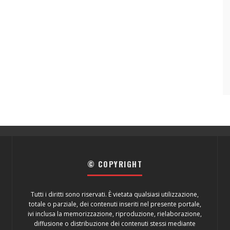
© COPYRIGHT
Tutti i diritti sono riservati. È vietata qualsiasi utilizzazione,
totale o parziale, dei contenuti inseriti nel presente portale,
ivi inclusa la memorizzazione, riproduzione, rielaborazione,
diffusione o distribuzione dei contenuti stessi mediante