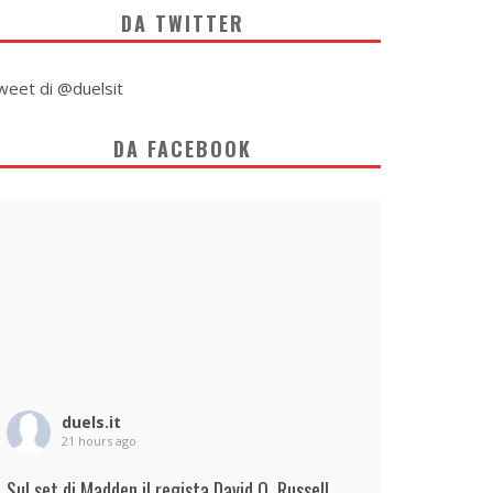
DA TWITTER
weet di @duelsit
DA FACEBOOK
duels.it
21 hours ago
Sul set di Madden il regista David O. Russell