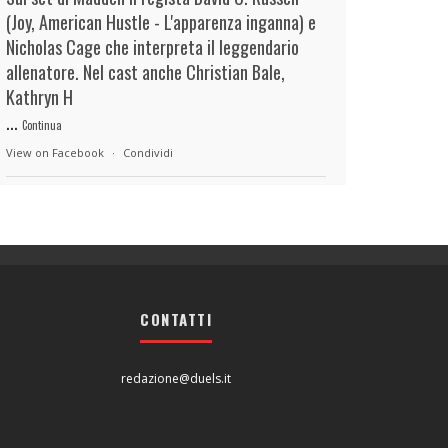
(Joy, American Hustle - L'apparenza inganna) e
Nicholas Cage che interpreta il leggendario
allenatore. Nel cast anche Christian Bale,
Kathryn H
...
Continua
View on Facebook
·
Condividi
duels.it
22 hours ago
View on Facebook
·
Condividi
CONTATTI
duels.it
22 hours ago
View on Facebook
·
Condividi
redazione@duels.it