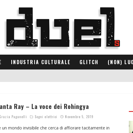
E
INDUSTRIA CULTURALE
GLITCH
(NON) LU
anta Ray – La voce dei Rohingya
razia Paganelli
Sogni elettrici
Novembre 5, 2019
è un mondo invisibile che cerca di affiorare tacitamente in