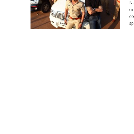
Ne
ci
co
sp