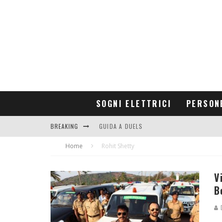
SOGNI ELETTRICI
PERSON
BREAKING
GUIDA A DUELS
Home
CONTRIBUTORS
Rohit Shetty
V
B
D