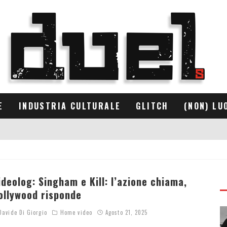
E
INDUSTRIA CULTURALE
GLITCH
(NON) LU
ideolog: Singham e Kill: l’azione chiama,
ollywood risponde
avide Di Giorgio
Home video
Agosto 21, 2025