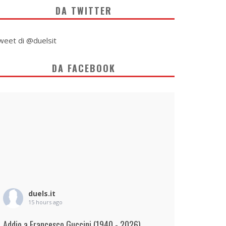
DA TWITTER
weet di @duelsit
DA FACEBOOK
duels.it
15 hours ago
Addio a Francesco Guccini (1940 - 2026)