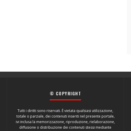
© COPYRIGHT
Tutti i diritti sono riservati. È vietata qualsiasi utilizzazione,
totale o parziale, dei contenuti inseriti nel presente portale,
ivi inclusa la memorizzazione, riproduzione, rielaborazione,
diffusione o distribuzione dei contenuti stessi mediante