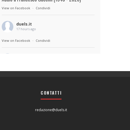
View on Facebook
·
Condividi
duels.it
17 hours ago
View on Facebook
·
Condividi
duels.it
17 hours ago
Sul set di Bad Lieutenant: Tokyo di Takashi
Miike, con Shun Oguri, Lily James , Liv
Morganremake. Remake di Bad Lieutenant di
CONTATTI
Abel Ferrara
View on Facebook
·
Condividi
redazione@duels.it