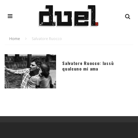
Home
Salvatore Ruocco
Salvatore Ruocco: lassù
qualcuno mi ama