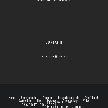
CONTATTI
redazione@duels.it
Home
Sogni elettrici
Persone
Industria culturale
(Non) luoghi
Storytelling
Live
Dispacci
Photogallery
Video
INTERVISTE
DISCHI
RACCONTI
CONCERTI
RITRATTI
HOME VIDEO