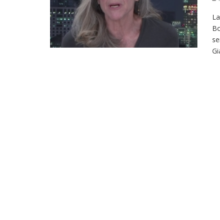
La
Bo
se
Gi