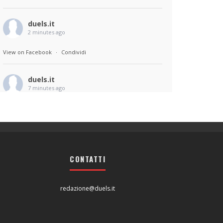
duels.it
2 minutes ago
View on Facebook
·
Condividi
duels.it
7 minutes ago
Melissa (Hafsia Herzi), 32 anni, francese, di
origine magrebina, agente penitenziaria di
grande esperienza, si trasferisce dalla
terraferma in Corsica con i suoi due figli piccoli
e il mari
CONTATTI
...
Continua
redazione@duels.it
Borgo di Stéphane Demoustiere e
quelli che guardano
duels.it