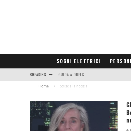
SOGNI ELETTRICI
PERSON
BREAKING
GUIDA A DUELS
Home
CONTRIBUTORS
Striscia la notizia
G
B
n
M