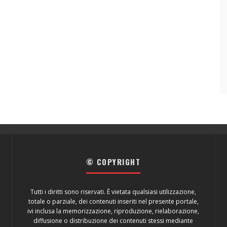
© COPYRIGHT
Tutti i diritti sono riservati. È vietata qualsiasi utilizzazione,
totale o parziale, dei contenuti inseriti nel presente portale,
ivi inclusa la memorizzazione, riproduzione, rielaborazione,
diffusione o distribuzione dei contenuti stessi mediante