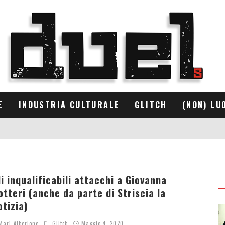
E
INDUSTRIA CULTURALE
GLITCH
(NON) LU
li inqualificabili attacchi a Giovanna
otteri (anche da parte di Striscia la
otizia)
arì Alberione
Glitch
Maggio 4, 2020