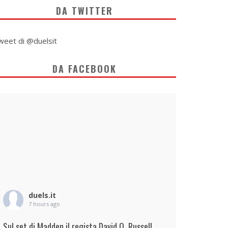
DA TWITTER
weet di @duelsit
DA FACEBOOK
duels.it
7 hours ago
Sul set di Madden il regista David O. Russell