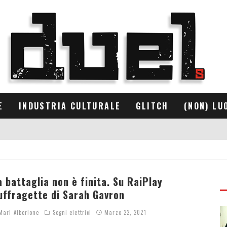
E
INDUSTRIA CULTURALE
GLITCH
(NON) LU
a battaglia non è finita. Su RaiPlay
uffragette di Sarah Gavron
arì Alberione
Sogni elettrici
Marzo 22, 2021