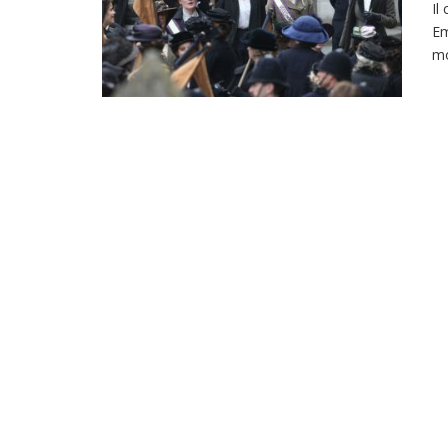
Il
Em
mo