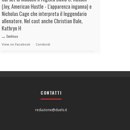
(Joy, American Hustle - L'apparenza inganna) e
Nicholas Cage che interpreta il leggendario
allenatore. Nel cast anche Christian Bale,
Kathryn H
...
Continua
View on Facebook
·
Condividi
duels.it
8 hours ago
View on Facebook
·
Condividi
CONTATTI
duels.it
8 hours ago
View on Facebook
·
Condividi
redazione@duels.it