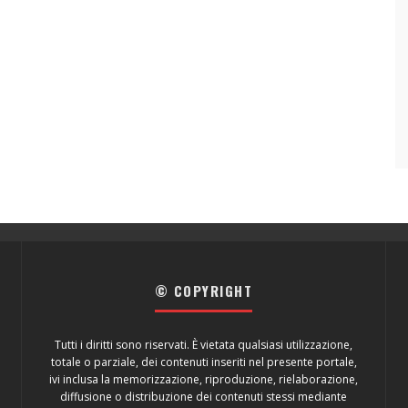
© COPYRIGHT
Tutti i diritti sono riservati. È vietata qualsiasi utilizzazione,
totale o parziale, dei contenuti inseriti nel presente portale,
ivi inclusa la memorizzazione, riproduzione, rielaborazione,
diffusione o distribuzione dei contenuti stessi mediante