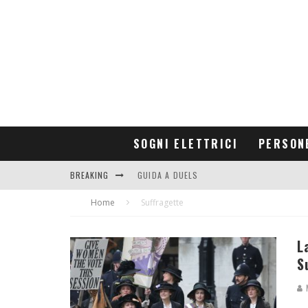
SOGNI ELETTRICI
PERSON
BREAKING
GUIDA A DUELS
Home
CONTRIBUTORS
Suffragette
L
S
M