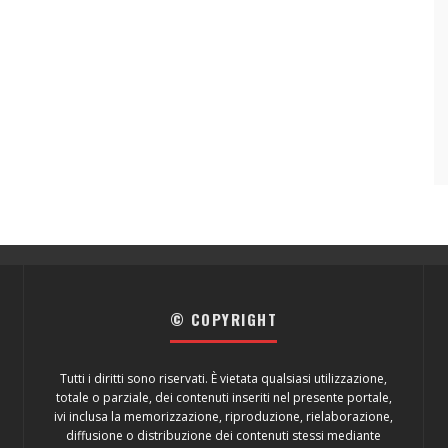
© COPYRIGHT
Tutti i diritti sono riservati. È vietata qualsiasi utilizzazione,
totale o parziale, dei contenuti inseriti nel presente portale,
ivi inclusa la memorizzazione, riproduzione, rielaborazione,
diffusione o distribuzione dei contenuti stessi mediante