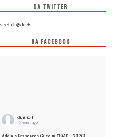
DA TWITTER
weet di @duelsit
DA FACEBOOK
duels.it
10 hours ago
Addio a Francesco Guccini (1940 - 2026)