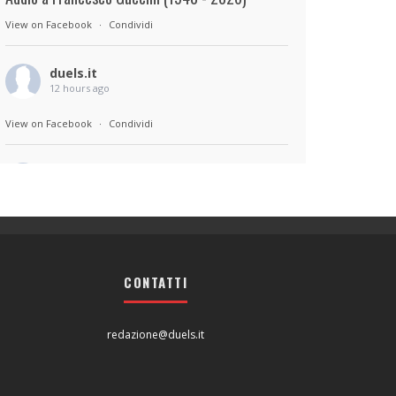
View on Facebook
·
Condividi
duels.it
12 hours ago
View on Facebook
·
Condividi
duels.it
12 hours ago
Sul set di Bad Lieutenant: Tokyo di Takashi
Miike, con Shun Oguri, Lily James , Liv
Morganremake. Remake di Bad Lieutenant di
CONTATTI
Abel Ferrara
View on Facebook
·
Condividi
redazione@duels.it