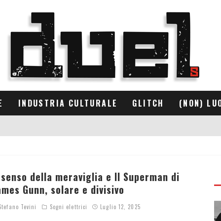
E
INDUSTRIA CULTURALE
GLITCH
(NON) LU
l senso della meraviglia e Il Superman di
ames Gunn, solare e divisivo
tefano Tevini
Sogni elettrici
Luglio 12, 2025