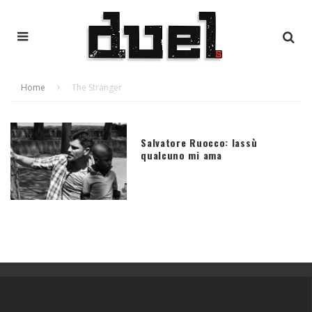
Home
The Stranger
Salvatore Ruocco: lassù
qualcuno mi ama