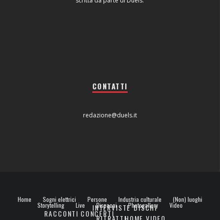
scritta da parte di Duels.
CONTATTI
redazione@duels.it
Home
Sogni elettrici
Persone
Industria culturale
(Non) luoghi
Storytelling
Live
Dispacci
Photogallery
Video
INTERVISTE
DISCHI
RACCONTI
CONCERTI
RITRATTI
HOME VIDEO