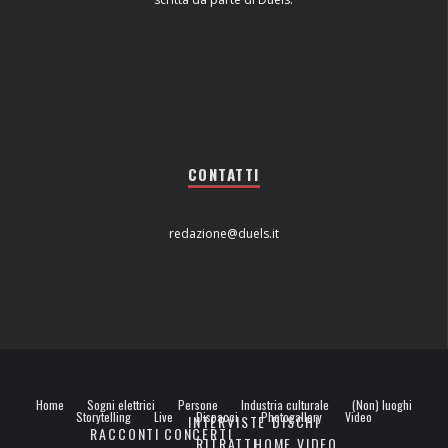
CONTATTI
redazione@duels.it
Home
Sogni elettrici
Persone
Industria culturale
(Non) luoghi
Storytelling
Live
Dispacci
Photogallery
Video
INTERVISTE
DISCHI
RACCONTI
CONCERTI
RITRATTI
HOME VIDEO