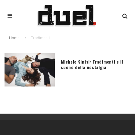
Home
Tradimenti
Michele Sinisi: Tradimenti e il
suono della nostalgia