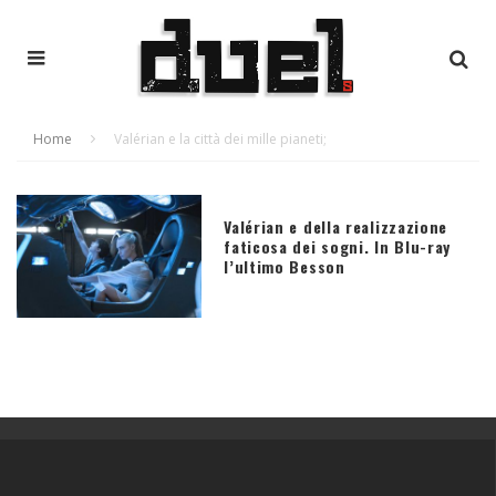
Home
Valérian e la città dei mille pianeti;
Valérian e della realizzazione
faticosa dei sogni. In Blu-ray
l’ultimo Besson