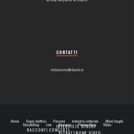
CONTATTI
redazione@duels.it
Home
Sogni elettrici
Persone
Industria culturale
(Non) luoghi
Storytelling
Live
Dispacci
Photogallery
Video
INTERVISTE
DISCHI
RACCONTI
CONCERTI
RITRATTI
HOME VIDEO