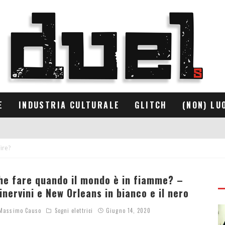
E
INDUSTRIA CULTURALE
GLITCH
(NON) LU
ire?
he fare quando il mondo è in fiamme? –
inervini e New Orleans in bianco e il nero
assimo Causo
Sogni elettrici
Giugno 14, 2020