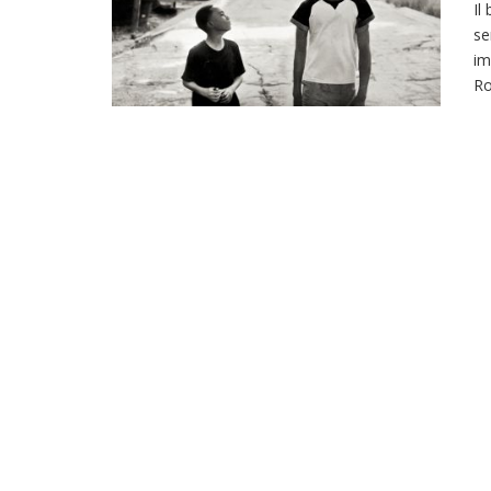
Il
se
im
Ro