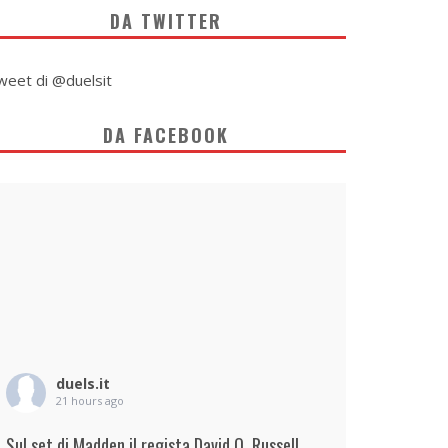
DA TWITTER
weet di @duelsit
DA FACEBOOK
duels.it
21 hours ago
Sul set di Madden il regista David O. Russell