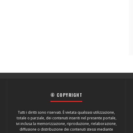
© COPYRIGHT
Tutti i diritti sono riservati. È vietata qualsiasi utilizzazione,
totale o parziale, dei contenuti inseriti nel presente portale,
ivi inclusa la memorizzazione, riproduzione, rielaborazione,
diffusione o distribuzione dei contenuti stessi mediante