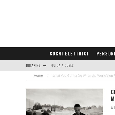
SOGNI ELETTRICI
PERSON
BREAKING
GUIDA A DUELS
Home
CONTRIBUTORS
What You Gonna Do When the World’s on F
C
M
M