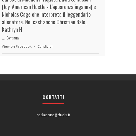
(Joy, American Hustle - L'apparenza inganna) e
Nicholas Cage che interpreta il leggendario
allenatore. Nel cast anche Christian Bale,
Kathryn H
...
Continua
View on Facebook
·
Condividi
duels.it
22 hours ago
View on Facebook
·
Condividi
CONTATTI
duels.it
22 hours ago
View on Facebook
·
Condividi
redazione@duels.it