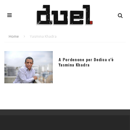
Home
Yasmina Khadra
A Pordenone per Dedica c’è
Yasmina Khadra